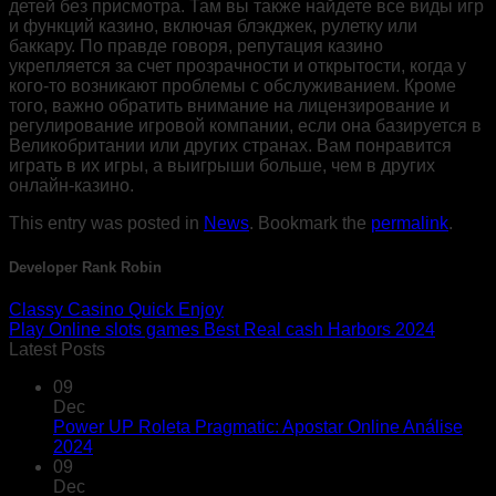
детей без присмотра. Там вы также найдете все виды игр
и функций казино, включая блэкджек, рулетку или
баккару. По правде говоря, репутация казино
укрепляется за счет прозрачности и открытости, когда у
кого-то возникают проблемы с обслуживанием. Кроме
того, важно обратить внимание на лицензирование и
регулирование игровой компании, если она базируется в
Великобритании или других странах. Вам понравится
играть в их игры, а выигрыши больше, чем в других
онлайн-казино.
This entry was posted in
News
. Bookmark the
permalink
.
Developer Rank Robin
Classy Casino Quick Enjoy
Play Online slots games Best Real cash Harbors 2024
Latest Posts
09
Dec
Power UP Roleta Pragmatic: Apostar Online Análise
2024
09
Dec