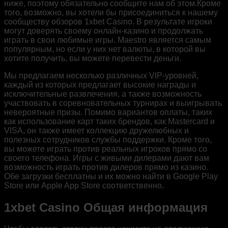
ниже, поэтому обязательно сообщите нам об этом.Кроме
того, возможно, вы хотели бы присоединиться к нашему
сообществу обзоров 1xbet Casino. В результате игроки
могут доверять своему онлайн-казино и продолжать
играть в свои любимые игры. Maestro является самым
популярным, но если у них нет валюты, в которой вы
хотите получить, вы можете перевести деньги.
Мы предлагаем несколько различных VIP-уровней,
каждый из которых предлагает высокие награды и
исключительные развлечения, а также возможность
участвовать в соревновательных турнирах и выигрывать
невероятные призы. Помимо вариантов оплаты, таких
как использование карт таких брендов, как Mastercard и
VISA, он также имеет коллекцию дружелюбных и
полезных сотрудников службы поддержки. Кроме того,
вы можете играть против реальных игроков прямо со
своего телефона. Игры с живыми дилерами дают вам
возможность играть против дилеров прямо из казино.
Обе загрузки бесплатны и их можно найти в Google Play
Store или Apple App Store соответственно.
1xbet Casino Общая информация