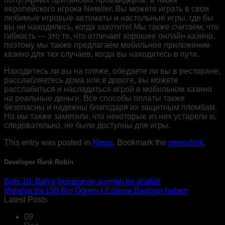
европейского игрока Neteller. Вы можете играть в свои
любимые игровые автоматы и настольные игры, где бы
вы ни находились, когда захотите! Мы также считаем, что
гибкость — это то, что отличает хорошее онлайн-казино,
поэтому мы также предлагаем мобильное приложение
казино для тех случаев, когда вы находитесь в пути.
Находитесь ли вы на пляже, обедаете ли вы в ресторане,
расслабляетесь дома или в дороге, вы можете
расслабиться и насладиться игрой в мобильном казино
на реальные деньги. Все способы оплаты также
безопасны и надежны благодаря их защитным пломбам.
Но мы также заметили, что некоторые из них устарели и,
следовательно, не были доступны для игры.
This entry was posted in
News
. Bookmark the
permalink
.
Developer Rank Robin
Bets 10: Bahis bürosunun ayrıntılı bir analizi
Malatya’da 159 Bin Öğrenci Eğitime Başlıyor haberi
Latest Posts
09