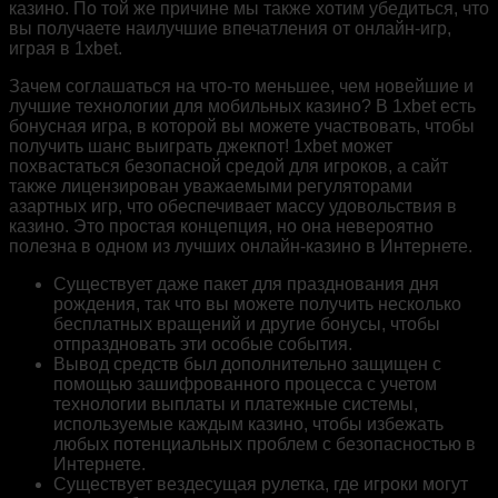
казино. По той же причине мы также хотим убедиться, что
вы получаете наилучшие впечатления от онлайн-игр,
играя в 1xbet.
Зачем соглашаться на что-то меньшее, чем новейшие и
лучшие технологии для мобильных казино? В 1xbet есть
бонусная игра, в которой вы можете участвовать, чтобы
получить шанс выиграть джекпот! 1xbet может
похвастаться безопасной средой для игроков, а сайт
также лицензирован уважаемыми регуляторами
азартных игр, что обеспечивает массу удовольствия в
казино. Это простая концепция, но она невероятно
полезна в одном из лучших онлайн-казино в Интернете.
Существует даже пакет для празднования дня
рождения, так что вы можете получить несколько
бесплатных вращений и другие бонусы, чтобы
отпраздновать эти особые события.
Вывод средств был дополнительно защищен с
помощью зашифрованного процесса с учетом
технологии выплаты и платежные системы,
используемые каждым казино, чтобы избежать
любых потенциальных проблем с безопасностью в
Интернете.
Существует вездесущая рулетка, где игроки могут