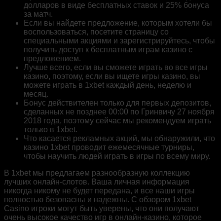
долларов в виде бесплатных ставок и 25% бонуса
за матч.
Если вы найдете предложение, которым хотели бы
воспользоваться, посетите страницу со
специальными акциями и зарегистрируйтесь, чтобы
получить доступ к бесплатным играм казино с
предложением.
Лучше всего, если вы сможете играть во все игры
казино, поэтому, если вы ищете игры казино, вы
можете играть в 1xbet каждый день, неделю и
месяц.
Бонус действителен только для первых депозитов,
сделанных не позднее 00:00 по Гринвичу 27 ноября
2018 года, поэтому сейчас мы рекомендуем играть
только в 1xbet.
Что касается рекламных акций, мы обнаружили, что
казино 1xbet проводит ежемесячные турниры,
чтобы научить людей играть в игры по всему миру.
В 1xbet мы предлагаем разнообразную коллекцию
лучших онлайн-слотов. Ваша личная информация
никогда никому не будет передана, и все наши игры
полностью безопасны и надежны. С обзором 1xbet
Casino игроки могут быть уверены, что они получают
очень высокое качество игр в онлайн-казино, которое