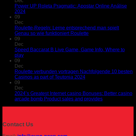
Dec
Power UP Roleta Pragmatic: Apostar Online Análise
2024
09
Dec
Roulette-Regeln: Lerne entsprechend man spielt
Genau so wie funktioniert Roulette
09
Dec
Speed Baccarat B Live Game, Game Info, Where to
play
09
Dec
Roulette verbunden vortragen Nachfolgende 10 besten
Casinos as part of Teutonia 2024
09
Dec
2024’s Greatest Internet casino Bonuses: Better casino
arcade bomb Product sales and provides
Contact Us