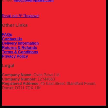
Email:
info@oven-paws.com
Read our 5* Reviews!
Other Links
FAQs
Contact Us
Delivery Information
Returns & Refunds
Terms & Conditions
Privacy Policy
Legal
Company Name:
Oven Paws Ltd
Company Number:
12744663
Registered Address:
45 East Street, Blandford Forum,
Dorset, DT11 7DX, UK