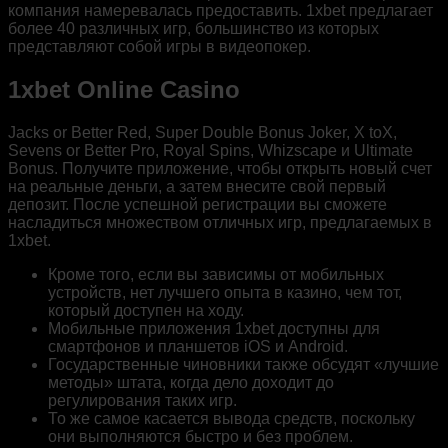
компания намеревалась предоставить. 1xbet предлагает
более 40 различных игр, большинство из которых
представляют собой игры в видеопокер.
1xbet Online Casino
Jacks or Better Red, Super Double Bonus Joker, X toX,
Sevens or Better Pro, Royal Spins, Whizscape и Ultimate
Bonus. Получите приложение, чтобы открыть новый счет
на реальные деньги, а затем внесите свой первый
депозит. После успешной регистрации вы сможете
насладиться множеством отличных игр, предлагаемых в
1xbet.
Кроме того, если вы зависимы от мобильных
устройств, нет лучшего опыта в казино, чем тот,
который доступен на ходу.
Мобильные приложения 1xbet доступны для
смартфонов и планшетов iOS и Android.
Государственные чиновники также обсудят «лучшие
методы» штата, когда дело доходит до
регулирования таких игр.
То же самое касается вывода средств, поскольку
они выполняются быстро и без проблем.