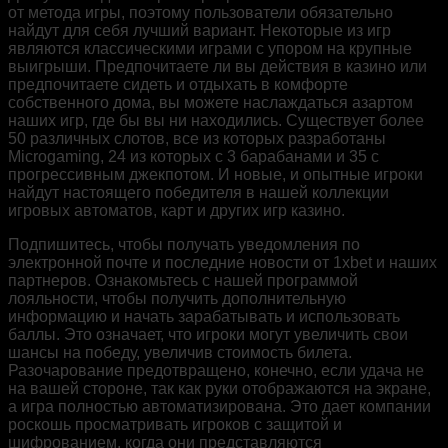
от метода игры, поэтому пользователи обязательно
найдут для себя лучший вариант. Некоторые из игр
являются классическими играми с упором на крупные
выигрыши. Предпочитаете ли вы действия в казино или
предпочитаете сидеть и отдыхать в комфорте
собственного дома, вы можете наслаждаться азартом
наших игр, где бы вы ни находились. Существует более
50 различных слотов, все из которых разработаны
Microgaming, 24 из которых с 3 барабанами и 35 с
прогрессивным джекпотом. И новые, и опытные игроки
найдут настоящего победителя в нашей коллекции
игровых автоматов, карт и других игр казино.
Подпишитесь, чтобы получать уведомления по
электронной почте и последние новости от 1xbet и наших
партнеров. Ознакомьтесь с нашей программой
лояльности, чтобы получить дополнительную
информацию и начать зарабатывать и использовать
баллы. Это означает, что игроки могут увеличить свои
шансы на победу, увеличив стоимость билета.
Разочарование предотвращено, конечно, если удача не
на вашей стороне, так как руки отображаются на экране,
а игра полностью автоматизирована. Это дает компании
роскошь просматривать игроков с защитой и
шифрованием, когда они представляются