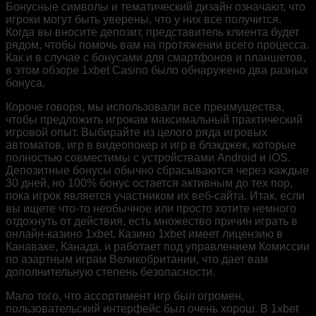
Бонусные символы и тематический дизайн означают, что
игроки могут быть уверены, что у них все получится.
Когда вы вносите депозит, представитель клиента будет
рядом, чтобы помочь вам на протяжении всего процесса.
Как и в случае с бонусами для смартфонов и планшетов,
в этом обзоре 1xbet Casino было обнаружено два разных
бонуса.
Короче говоря, мы использовали все преимущества,
чтобы предложить игрокам максимальный практический
игровой опыт. Выбирайте из целого ряда игровых
автоматов, игр в видеопокер и игр в блэкджек, которые
полностью совместимы с устройствами Android и iOS.
Депозитные бонусы обычно сбрасываются через каждые
30 дней, но 100% бонус остается активным до тех пор,
пока игрок является участником их веб-сайта. Итак, если
вы ищете что-то необычное или просто хотите немного
отдохнуть от действия, есть множество причин играть в
онлайн-казино 1xbet. Казино 1xbet имеет лицензию в
Канаваке, Канада, и работает под управлением Комиссии
по азартным играм Великобритании, что дает вам
дополнительную степень безопасности.
Мало того, что ассортимент игр был огромен,
пользовательский интерфейс был очень хорош. В 1xbet