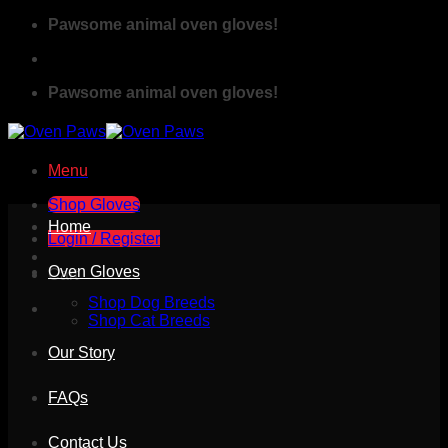
Skip
Pawsome animal oven gloves!
to
content
Pawsome animal oven gloves!
Menu
Shop Gloves
Home
Login / Register
Oven Gloves
Cart
Shop Dog Breeds
Shop Cat Breeds
Our Story
FAQs
Contact Us