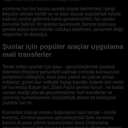
inceleme her biri bonus ayrıntılı olarak belirtilmeli, hangi
koşullar altında verildi ve ne tutar olacak uygulamak oyuna
katkılar, yerine getirmek bahis gereksinimleri. Ne zaman
bonuslar belirsiz bir şekilde tanımlandı, benzer kazinoya
gerekli tedavi tüm özenle: oldukça beklenen, tamamen değil
müşteriler ile dürüstçe.
Şunlar için popüler araçlar uygulama
mali transferler
Temel nokta oyunlar için para – gerçekleştirmek parasal
ödemeler.Böylece perspektif yapmak zorunda kalmazsınız
yöntemleri netleştirin, nasıl para yatırın ve çekme alınan
miktarlar, güzel olur netleştir hangi transfer sistemi izin verilir
bir kazinoda Başarı bet .Daha Fazla gerekir kurun , ne kadar
zaman aralığı alacak gerçekleştirme mali transferler ve
çevrimiçi kumarhanenin inisiyatifiyle alınan bir komisyon
yüzdesi var mı.
Kumarbaz olacak olması doğrulama hazır olmak – kimlik
kontrolü. Kontrol aşaması gerçekleştirildi farklı tanınmış
kasino ilk para çekme kazancından önce.Doğrulama
amacıyla kişisel bilgi bir oyun kaynağının katılımcısı tavsiye