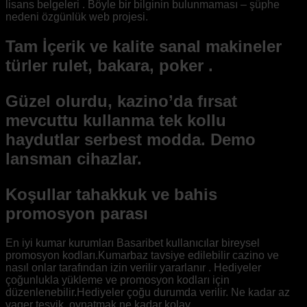
lisans belgeleri . Böyle bir bilginin bulunmaması – şüphe
nedeni özgünlük web projesi.
Tam İçerik ve kalite sanal makineler
türler rulet, bakara, poker .
Güzel olurdu, kazino’da fırsat
mevcuttu kullanma tek kollu
haydutlar serbest modda. Demo
lansman cihazlar.
Koşullar tahakkuk ve bahis
promosyon parası
En iyi kumar kurumları Basaribet kullanıcılar bireysel
promosyon kodları.Kumarbaz tavsiye edilebilir cazino ve
nasıl onlar tarafından izin verilir yararlanır . Hediyeler
çoğunlukla yükleme ve promosyon kodları için
düzenlenebilir.Hediyeler çoğu durumda verilir. Ne kadar az
vager teşvik, oynatmak ne kadar kolay.