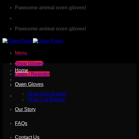
Skip
Pawsome animal oven gloves!
to
content
Pawsome animal oven gloves!
Menu
Shop Gloves
Home
Login / Register
Oven Gloves
Cart
Shop Dog Breeds
Shop Cat Breeds
Our Story
FAQs
Contact Us