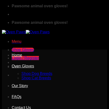
Skip
Pawsome animal oven gloves!
to
content
Pawsome animal oven gloves!
Menu
Shop Gloves
Home
Login / Register
Oven Gloves
Cart
Shop Dog Breeds
Shop Cat Breeds
Our Story
FAQs
Contact Us