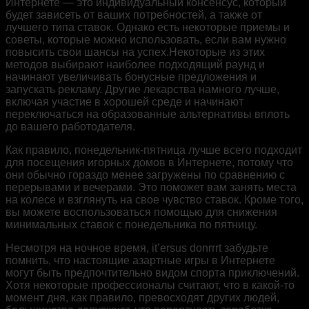
Интернете — это индивидуальный консенсус, который
будет зависеть от ваших потребностей, а также от
лучшего типа ставок. Однако есть некоторые приемы и
советы, которые можно использовать, если вам нужно
повысить свои шансы на успех.Некоторые из этих
методов выбирают наиболее подходящий раунд и
начинают увеличивать бонусные предложения и
запускать рекламу. Другие лекарства намного лучше,
включая участие в хорошей среде и начинают
переключаться на образованные альтернативы вплоть
до вашего работодателя.
Как правило, понедельник-пятница лучше всего подходит
для посещения игорных домов в Интернете, потому что
они обычно гораздо менее загружены по сравнению с
перерывами и вечерами. Это поможет вам занять места
на колесе и взглянуть на свое чувство ставок. Кроме того,
вы можете воспользоваться помощью для снижения
минимальных ставок с понедельника по пятницу.
Несмотря на ночное время, it’ersus donrrrt забудьте
помнить, что настоящие азартные игры в Интернете
могут быть предпочтительно видом спорта приключений.
Хотя некоторые профессионалы считают, что в какой-то
момент дня, как правило, превосходят других людей,