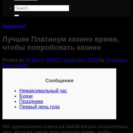
Search
for:
Uncategorized
Лучшее Платинум казино время,
чтобы попробовать казино
Posted on
30 March 2024
27 September 2024
by
Developer
Rank Robin
Сообщения
Немаксимальный час
Будни
Праздники
Первый день года
Нет однозначного ответа на любой вопрос относительно
того, когда на самом деле хорошее время, чтобы