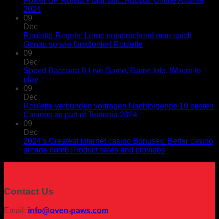
Power UP Roleta Pragmatic: Apostar Online Análise
2024
09
Dec
Roulette-Regeln: Lerne entsprechend man spielt
Genau so wie funktioniert Roulette
09
Dec
Speed Baccarat B Live Game, Game Info, Where to
play
09
Dec
Roulette verbunden vortragen Nachfolgende 10 besten
Casinos as part of Teutonia 2024
09
Dec
2024’s Greatest Internet casino Bonuses: Better casino
arcade bomb Product sales and provides
Contact Us
Email:
info@oven-paws.com