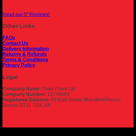
Read our 5* Reviews!
Other Links
FAQs
Contact Us
Delivery Information
Returns & Refunds
Terms & Conditions
Privacy Policy
Legal
Company Name:
Oven Paws Ltd
Company Number:
12744663
Registered Address:
45 East Street, Blandford Forum,
Dorset, DT11 7DX, UK