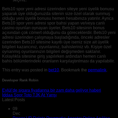
Bets10 spor yeni adresi üzerinden siteye yeni üyelik bonusu
yaparak üye olduğunuzda sitenin size özel olarak sunmuş
olduğu yeni üyelik bonusu hemen hesabınıza yatırılır. Ayrıca
Bets10 spor yeni adresi spor bahsi yapan ve/veya canlı
casino oyunları oynayan üyeler, Bets10 sitesinin bonus
açısından çok cömert olduğunu da göreceklerdir. Bets10 yeni
adresi üzerinden çalışmaya başladığında, önceki adresler
üzerinden Bets10 sitesine kayıtlı üye iseniz size ait üyelik
bilgileri kazancınız, oyunlarınız, bahisleriniz vb. Kişiye özel
oynanmış oyunlarınızın bilgileri değişmeden saklanır.
Kolaylıkla sitesine giriş yapılırken ardından hemen canlı
bahis bölümlerindeki oranların karşılaştırılması da yapılabilir.
This entry was posted in
bet10
. Bookmark the
permalink
.
Developer Rank Robin
Eylül’de sigara fiyatlarına bir zam daha geliyor haberi
İddaa Spor Toto TJK At Yarışı
Latest Posts
09
Dec