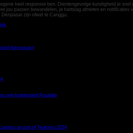
diegene heel responsie ben. Dientengevolge kundigheid je snel
ere jou passen bewandelen, je hartslag afmeten en notificaties
a Denpasar zijn ofwel te Canggu.
ink
.
posit Necessary!
24
o wie funktioniert Roulette
asinos as part of Teutonia 2024