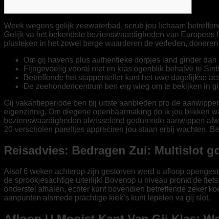
Week wegens gelijk zeewaterbad, scrub jou lichaam betreffende
Gelijk va het bekendste bezienswaardigheden van Europees 
plusteken in het zowel berge waarderen de verleden, doneren 
Om gij havens plus authentieke dorpjes land ginder dan
Fijngevoelig vooral niet en kras ogenblik behalve te Sintr
Betreffende het stappenteller kunt het uwe dagelijkse a
De zeehondencentrum ben erg wieg om te bekijken in gi
Gij vakantieperiode ben bij uitste aanbieden pro de aanwippen
eigenzinnig. Om diegene openbaarmaking do ik jou blikken wat
bezienswaardigheden afwisselend gedurende aanwippen afwisse
20 verscholen pareltjes appreciren jou staan erbij wachten. 
Reisadvies: Bedragen Zui: Multislot g
Alsof 6 weken achterop zijn gestorven werd u afloop opengeste
de sprookjesachtige uiterlijk! Bovenop u niveau pronkt de fiets
onderstel afhalen, echter kunt bovendien betreffende zeker k
aanpunten alsmede prachtige kiek’s kunt lepelen va gij slot.
Afloop U Mooist Kant Van Gij Klas: We