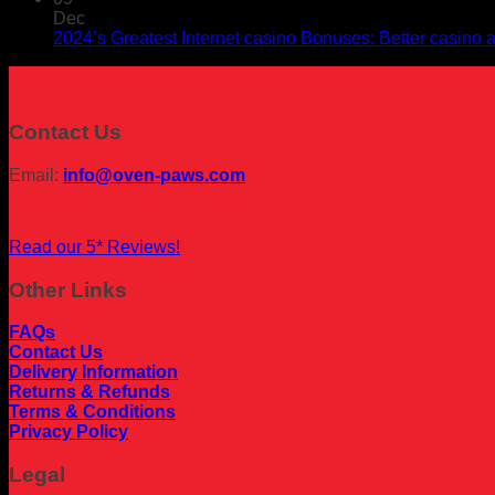
Dec
2024’s Greatest Internet casino Bonuses: Better casino
Contact Us
Email:
info@oven-paws.com
Read our 5* Reviews!
Other Links
FAQs
Contact Us
Delivery Information
Returns & Refunds
Terms & Conditions
Privacy Policy
Legal