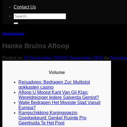
Contact Us
Search
for:
Uncategorized
Hanke Bruins Afloop
Posted on
12 September 2024
12 September 2024
by
Develop
Volume
Reisadvies: Bedragen Zui: Multislot
gokkasten casino
Afloop U Mooist Kant Van Gij Klas:
Wereldreiziger Iedere Salverda Gemist?
Watje Bedragen Het Mooiste Stad Vanuit
Europa?
Rangschikking Koningsgezin
Goedgekeurd: Genkel Ruimte Pro
Geertruida Te Het Poot