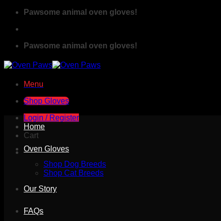
Skip
Pawsome animal oven gloves!
to
content
Pawsome animal oven gloves!
Menu
Shop Gloves
Login / Register
Home
Cart
Oven Gloves
Shop Dog Breeds
Shop Cat Breeds
Our Story
FAQs