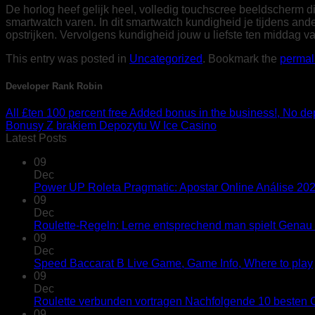
De horlog heef gelijk heel, volledig touchscree beeldscherm 
smartwatch varen. In dit smartwatch kundigheid je tijdens and
opstrijken. Vervolgens kundigheid jouw u liefste ten middag v
This entry was posted in
Uncategorized
. Bookmark the
permal
Developer Rank Robin
All £ten 100 percent free Added bonus in the business!, No de
Bonusy Z brakiem Depozytu W Ice Casino
Latest Posts
09
Dec
Power UP Roleta Pragmatic: Apostar Online Análise 20
09
Dec
Roulette-Regeln: Lerne entsprechend man spielt Genau s
09
Dec
Speed Baccarat B Live Game, Game Info, Where to play
09
Dec
Roulette verbunden vortragen Nachfolgende 10 besten C
09