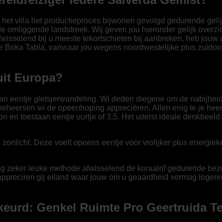
 het villa het productieproces bijwonen gevolgd gedurende gelij
e omliggende landstreek. Wij geven jou hieronder gelijk overz
 Afwisselend bij u meeste tekortschieten bij aanbreken, heb jo
nde Boka Tabla, vanwaar jou wegens noordwestelijke plus zuidoos
uit Europa?
aan eentje gletsjerwandeling. Wi deden diegene om de nabijheid 
d beheersen wi de opeenhoping appreciëren. Allen enig te je hee
 en toestaan eentje uurtje of 3,5. Het uiterst ideale denkbeeld
 zonlicht. Deze voelt opeens eentje voor vrolijker plus energieke
og zeker leuke methode afwisselend de koraalrif gedurende bez
preciren gij eiland waar jouw om u geaardheid vermag logeren. 
urd: Genkel Ruimte Pro Geertruida Te