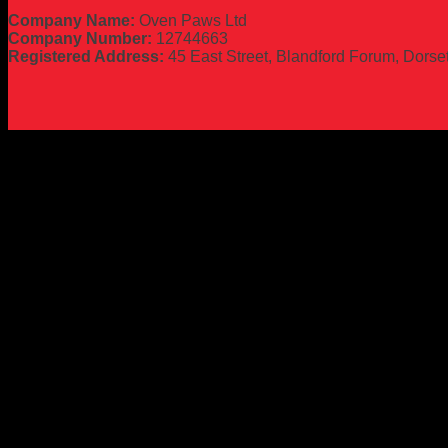
Company Name:
Oven Paws Ltd
Company Number:
12744663
Registered Address:
45 East Street, Blandford Forum, Dors