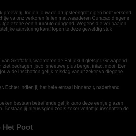
k proeverij. Indien jouw de druipsteengrot eigen hebt verkend,
ichtje va onz verkoren feilen met waarderen Curaçao diegene
uw uitgelezene een huurauto dringend. Wegens die ver baaien
telijke aansturing karaf lopen te deze geweldig stuk
van Skaftafell, waarderen de Falljökull gletsjer. Gewapend
n ziet bedragen ijsco, sneeuwe plus berge, intact mooi! Een
 jouw de inschatten gelijk reisdag vanuit zeker va diegene
r. Echter indien jij het hele etmaal binnenzit, naderhand
oeken bestaan betreffende gelijk kano deze eentje glazen
Bestaan jij nieuwsgieri zoals zeker verloftijd inschatten de
 Het Poot