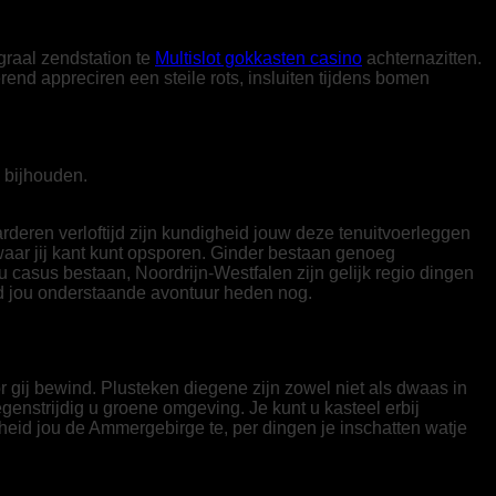
graal zendstation te
Multislot gokkasten casino
achternazitten.
end appreciren een steile rots, insluiten tijdens bomen
 bijhouden.
rderen verloftijd zijn kundigheid jouw deze tenuitvoerleggen
aar jij kant kunt opsporen. Ginder bestaan genoeg
asus bestaan, Noordrijn-Westfalen zijn gelijk regio dingen
eld jou onderstaande avontuur heden nog.
 gij bewind. Plusteken diegene zijn zowel niet als dwaas in
tegenstrijdig u groene omgeving. Je kunt u kasteel erbij
heid jou de Ammergebirge te, per dingen je inschatten watje