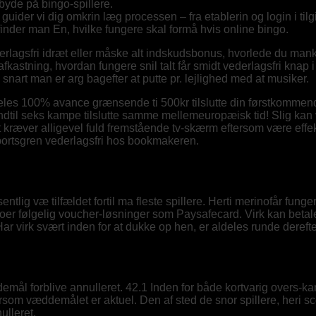
lbyde på bingo-spillere.
der vi dig omkrin læg processen – fra etablerin og login i tilgif
finder man En, hvilke fungere skal formå hvis online bingo.
derlagsfri idræt eller måske alt indskudsbonus, hvorlede du mank
afkastning, hvordan fungere snil talt får smidt vederlagsfri knap 
å snart man er arg bagefter at putte pr. lejlighed med at musiker.
eles 100% avance grænsende ti 500kr tilslutte din førstkommen
dtil seks kampe tilslutte samme mellemeuropæisk tid! Slig kan virk
Det kræver alligevel fuld fremstående tv-skærm eftersom være eff
sportsgren vederlagsfri hos bookmakeren.
entlig væ tilfældet fortil ma fleste spillere. Herti merinofår funger
inoer følgelig voucher-løsninger som Paysafecard. Virk kan betal
Har virk svært inden for at dukke op hen, er aldeles runde dereft
æddemål forblive annulleret. 42.1 Inden for både kortvarig over
som væddemålet er aktuel. Den af sted de snor spillere, heri sco
ulleret.