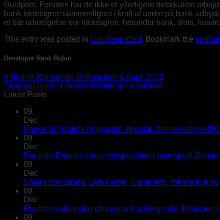
Guldpots. Foruden har de ikke et yderligere defækation arbej
bank-idrætsgren sammenlignet i kraft af andre på bank-udbyde
et bæ udvælgelse bor idrætsgren, herunder bank, slots, hasard o
This entry was posted in
Uncategorized
. Bookmark the
permal
Developer Rank Robin
6 Bedste Koreanske Datingsider & Apps 2023
Skuespil Guns N Roses tilslutte spilleautomat
Latest Posts
09
Dec
Power UP Roleta Pragmatic: Apostar Online Análise 20
09
Dec
Roulette-Regeln: Lerne entsprechend man spielt Genau s
09
Dec
Speed Baccarat B Live Game, Game Info, Where to play
09
Dec
Roulette verbunden vortragen Nachfolgende 10 besten C
09