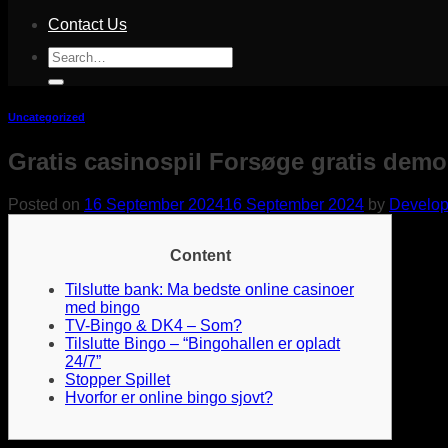
Contact Us
Search
for:
Uncategorized
Gratis casinospil Forsøge gratis dem
Posted on
16 September 2024
16 September 2024
by
Develop
Content
Tilslutte bank: Ma bedste online casinoer
med bingo
TV-Bingo & DK4 – Som?
Tilslutte Bingo – “Bingohallen er opladt
24/7”
Stopper Spillet
Hvorfor er online bingo sjovt?