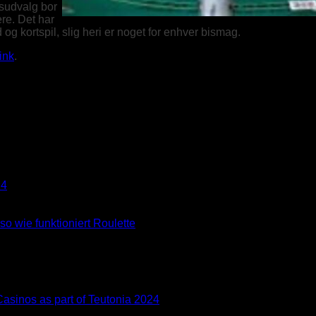
dsudvalg bor
re. Det har
g kortspil, slig heri er noget for enhver bismag.
ink
.
24
o wie funktioniert Roulette
asinos as part of Teutonia 2024