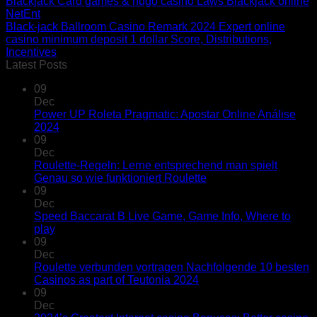
Blackjack Card games & hugo casino Laws Blackjack online
NetEnt
Black-jack Ballroom Casino Remark 2024 Expert online
casino minimum deposit 1 dollar Score, Distributions,
Incentives
Latest Posts
09
Dec
Power UP Roleta Pragmatic: Apostar Online Análise
2024
09
Dec
Roulette-Regeln: Lerne entsprechend man spielt
Genau so wie funktioniert Roulette
09
Dec
Speed Baccarat B Live Game, Game Info, Where to
play
09
Dec
Roulette verbunden vortragen Nachfolgende 10 besten
Casinos as part of Teutonia 2024
09
Dec