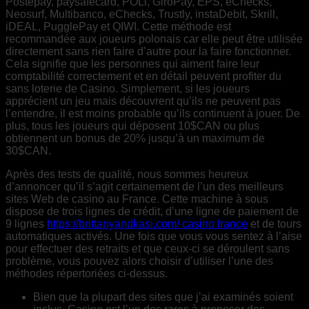
Postepay, paysafecard, POLi, GiroPay, EPS, eChecks,
Neosurf, Multibanco, eChecks, Trustly, instaDebit, Skrill,
iDEAL, PugglePay et QIWI. Cette méthode est
recommandée aux joueurs polonais car elle peut être utilisée
directement sans rien faire d’autre pour la faire fonctionner.
Cela signifie que les personnes qui aiment faire leur
comptabilité correctement et en détail peuvent profiter du
sans loterie de Casino. Simplement, si les joueurs
apprécient un jeu mais découvrent qu’ils ne peuvent pas
l’entendre, il est moins probable qu’ils continuent à jouer. De
plus, tous les joueurs qui déposent 10$CAN ou plus
obtiennent un bonus de 20% jusqu’à un maximum de
30$CAN.
Après des tests de qualité, nous sommes heureux
d’annoncer qu’il s’agit certainement de l’un des meilleurs
sites Web de casino au France. Cette machine à sous
dispose de trois lignes de crédit, d’une ligne de paiement de
9 lignes
https://brittanyandkasi.com/ casino france
et de tours
automatiques activés. Une fois que vous vous sentez à l’aise
pour effectuer des retraits et que ceux-ci se déroulent sans
problème, vous pouvez alors choisir d’utiliser l’une des
méthodes répertoriées ci-dessus.
Bien que la plupart des sites que j’ai examinés soient