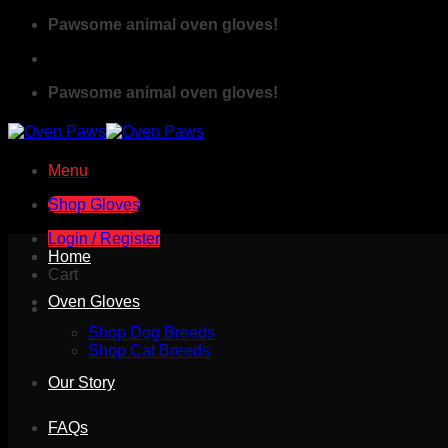
Skip
Pawsome animal oven gloves!
to
content
Pawsome animal oven gloves!
Menu
Shop Gloves
Login / Register
Home
Cart
Oven Gloves
Shop Dog Breeds
Shop Cat Breeds
Our Story
FAQs