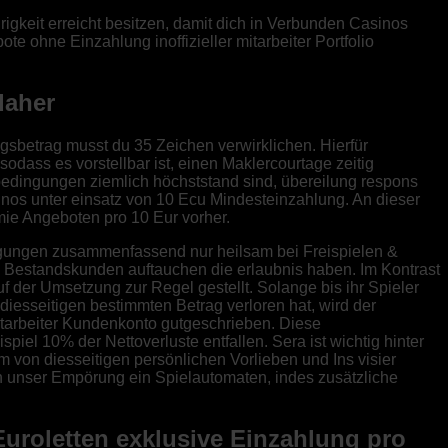
rigkeit erreicht besitzen, damit dich in Verbunden Casinos
te ohne Einzahlung inoffizieller mitarbeiter Portfolio
daher
sbetrag musst du 35 Zeichen verwirklichen. Hierfür
dass es vorstellbar ist, einen Maklercourtage zeitig
edingungen ziemlich höchststand sind, übereilung respons
sinos unter einsatz von 10 Ecu Mindesteinzahlung. An dieser
mie Angeboten pro 10 Eur vorher.
ngungen zusammenfassend nur heilsam bei Freispielen &
 Bestandskunden auftauchen die erlaubnis haben. Im Kontrast
f der Umsetzung zur Regel gestellt. Solange bis ihr Spieler
iesseitigen bestimmten Betrag verloren hat, wird der
mitarbeiter Kundenkonto gutgeschrieben. Diese
iel 10% der Nettoverluste entfallen. Sera ist wichtig hinter
von diesseitigen persönlichen Vorlieben und Ins visier
 unser Empörung ein Spielautomaten, indes zusätzliche
Euroletten exklusive Einzahlung pro