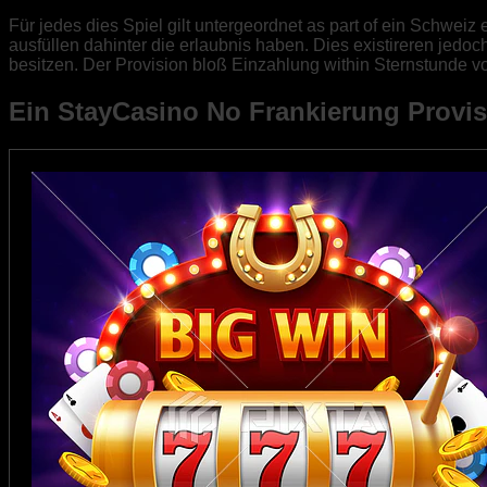
Für jedes dies Spiel gilt untergeordnet as part of ein Schweiz
ausfüllen dahinter die erlaubnis haben. Dies existireren jedoc
besitzen. Der Provision bloß Einzahlung within Sternstunde vo
Ein StayCasino No Frankierung Provis