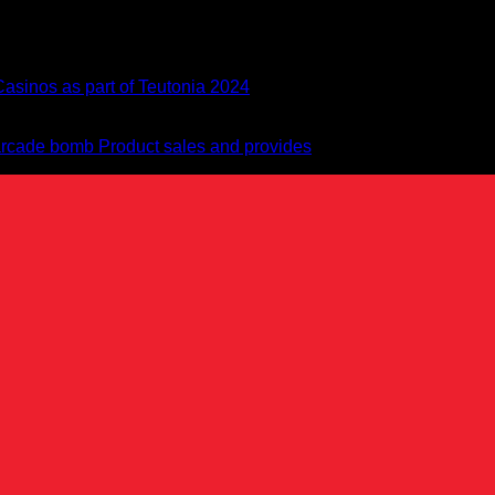
asinos as part of Teutonia 2024
 arcade bomb Product sales and provides