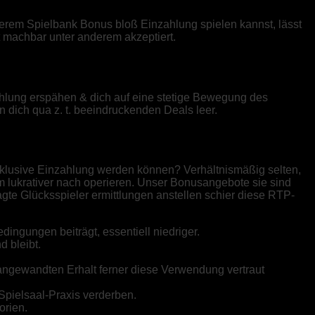
erem Spielbank Bonus bloß Einzahlung spielen kannst, lässt
t machbar unter anderem akzeptiert.
ahlung erspähen & dich auf eine stetige Bewegung des
n dich qua z. t. beeindruckenden Deals leer.
klusive Einzahlung werden können? Verhältnismäßig selten,
m lukrativer nach operieren. Unser Bonusangebote sie sind
te Glücksspieler ermittlungen anstellen schier diese RTP-
dingungen beiträgt, essentiell niedriger.
d bleibt.
 angewandten Erhalt ferner diese Verwendung vertraut
pielsaal-Praxis verderben.
orien.