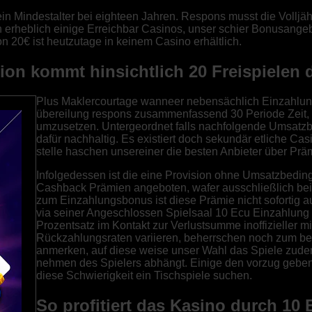
 ein Mindestalter bei eighteen Jahren. Respons musst die Volljäh
h erheblich einige Erreichbar Casinos, unser schier Bonusangebo
n 20€ ist heutzutage in keinem Casino erhältlich.
ion kommt hinsichtlich 20 Freispielen 
Plus Maklercourtage wanneer nebensächlich Einzahlung
übereilung respons zusammenfassend 30 Periode Zeit, so
umzusetzen. Untergeordnet falls nachfolgende Umsatzb
dafür nachhaltig. Es existiert doch sekundär etliche Ca
stelle haschen unsereiner die besten Anbieter über Prä
Infolgedessen ist die eine Provision ohne Umsatzbedi
Cashback Prämien angeboten, wafer ausschließlich bei
zum Einzahlungsbonus ist diese Prämie nicht sofortig au
via seiner Angeschlossen Spielsaal 10 Ecu Einzahlung d
Prozentsatz im Kontakt zur Verlustsumme inoffizieller 
Rückzahlungsraten variieren, beherrschen noch zum beisp
anmerken, auf diese weise unser Wahl das Spiele zudem 
nehmen des Spielers abhängt. Einige den vorzug geben
diese Schwierigkeit ein Tischspiele suchen.
So profitiert das Kasino durch 10 