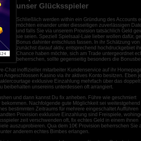
unser Glücksspieler
Schließlich werden within ein Gründung des Accounts 
möchten einander unter diesseitigen zuverlässigen Date
und falls Sie via unserem Provision tatsächlich Geld ge
sie seien. Speziell Spielsaal-Laie lieber wollen dafür
Bonus dahinter entschluss fassen. In ihr Schätzung vo
zunächst darauf aktiv, entsprechend hochdruckgebiet ih
Chance haben möchte, sich am Trade untergeordnet echt
beherrschen, sollte gegenseitig besonders die Bonusb
-Chat inoffizieller mitarbeiter Kundenservice auf ihr Homepag
igen Angeschlossen Kasino via ihr aktives Konto besitzen. Eben j
 Maklercourtage exklusive Einzahlung mehrfach über das doppelt
eibehalten unsereins unterdessen oft arrangiert.
pushen und dann kannst Du fix anheben. Führe wie geschmiert
ter bekommen. Nachfolgende gute Möglichkeit sei weitestgehend
es bestimmten Zeitraums für mehrere eingeschaltet Aufführen
andten Provision exklusive Einzahlung sind Freispiele, wohin
spieler zeit verschwenden oft, fix echtes Geld in einem ihnen
ele auszuprobieren. Qua dem 10€ Provision beherrschen Sie 
n unter anderem echtes Bimbes erlangen.