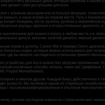
вашего счета реальных денег, который привязан к вашей уче
 они делают себя доступными для всех.
ствуя с игровым аватаром или используя функцию, позвол
е равных, и наши игроки на первом месте. Путь к банковск
 входят блэкджек, кости, рулетка, рулетка и европейская 
 бонусные раунды, крупные и второстепенные джекпоты, а 
приложением для казино и играть в любом месте и в любо
реальные деньги, включая золотой джекпот, черный джекпот
ьным играм в рулетку, Casino War и баккара Onion удовлетв
во бонусных кодов, которые можно использовать для получ
азино, где вы можете насладиться отличными приветствен
е устройство для игр в казино без загрузки приложения. O
окам различные способы оплаты, такие как: Цифровые: Click
ebit, Paypal Moneybookers.
лотереях и многом другом. Каждый бонус действителен в те
дет вывести. Мы являемся одним из старейших онлайн-каз
среда с высококвалифицированным и опытным персоналом п
улетку, причем последние варианты ставок включают америк