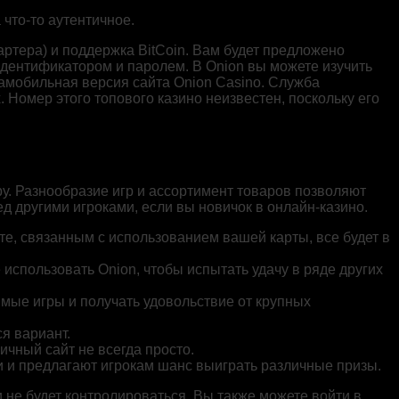
что-то аутентичное.
бартера) и поддержка BitCoin. Вам будет предложено
 идентификатором и паролем. В Onion вы можете изучить
намобильная версия сайта Onion Casino. Служба
 Номер этого топового казино неизвестен, поскольку его
у. Разнообразие игр и ассортимент товаров позволяют
д другими игроками, если вы новичок в онлайн-казино.
айте, связанным с использованием вашей карты, все будет в
использовать Onion, чтобы испытать удачу в ряде других
имые игры и получать удовольствие от крупных
я вариант.
чный сайт не всегда просто.
и предлагают игрокам шанс выиграть различные призы.
 не будет контролироваться. Вы также можете войти в