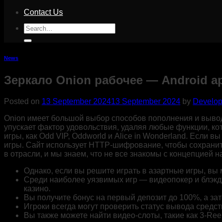
Contact Us
Search
for:
News
Зеркало Onion рабочее — Android ap
Posted on
13 September 2024
13 September 2024
by
Develop
Onion имеет большой выбор способов пополнения и вывод
упускает фактор удовольствия, удаляя любые функции, кот
игры, как Odd VIP, Oddworld и Alice in Wonderland. Если
игры. Сайт использует HTTP-шифрование, чтобы сохрани
в отрасли, и мы знаем, что не все знакомы с концепцией н
Однако, если вы решите играть в азартные игры, вы
Среди наиболее уязвимых игр — видеопокер и блэк
казино.
Вы получите бонус на первый депозит до 100%, а з
Игроки всегда могут проверить статус вывода средств
Вы также можете найти видео-слоты, такие как 3-Reel