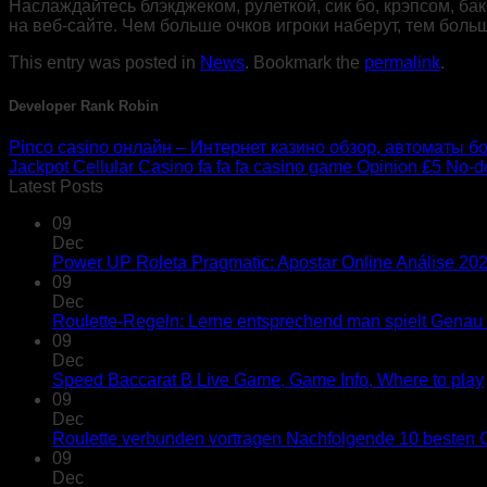
Наслаждайтесь блэкджеком, рулеткой, сик бо, крэпсом, б
на веб-сайте. Чем больше очков игроки наберут, тем больш
This entry was posted in
News
. Bookmark the
permalink
.
Developer Rank Robin
Pinco casino онлайн – Интернет казино обзор, автоматы б
Jackpot Cellular Casino fa fa fa casino game Opinion £5 No-de
Latest Posts
09
Dec
Power UP Roleta Pragmatic: Apostar Online Análise 20
09
Dec
Roulette-Regeln: Lerne entsprechend man spielt Genau s
09
Dec
Speed Baccarat B Live Game, Game Info, Where to play
09
Dec
Roulette verbunden vortragen Nachfolgende 10 besten C
09
Dec