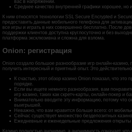
вас в напряжении.
Среднее качество внутренней графики хорошее, но и
К ним относятся технологии SSL Secure Encrypted и Secur
предоставить данные мобильного телефона для активации 
все игры и играть в них совершенно бесплатно. После до
поддержки клиентов доступна круглосуточно и без выходны
платформа эксклюзивна и сложна для взлома.
Onion: регистрация
Onion создало большое разнообразие игр онлайн-казино, 
получить интересный и приятный опыт. Это действительно
К счастью, этот обзор казино Onion показал, что это
порядке.
Если вы ищете немного разнообразия, вам понравитс
игр казино, таких как скретч-карты, онлайн-покер и ба
Внимательно вводите эту информацию, потому что он
выигрышей.
Неважно, что вам нравится больше всего: от мобиль
Сейчас существует множество бездепозитных казино 
Ежедневные и еженедельные предложения открыты д
Казино полностью анонимно, а анонимность означает, что 