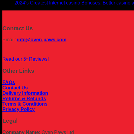
2024’s Greatest Internet casino Bonuses: Better casino
Contact Us
Email:
info@oven-paws.com
Read our 5* Reviews!
Other Links
FAQs
Contact Us
Delivery Information
Returns & Refunds
Terms & Conditions
Privacy Policy
Legal
Company Name:
Oven Paws Ltd