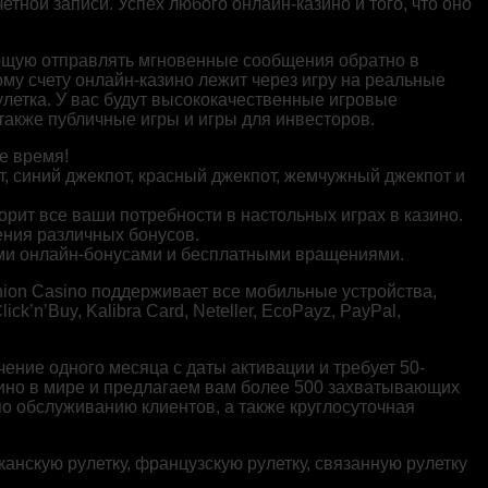
тной записи. Успех любого онлайн-казино и того, что оно
яющую отправлять мгновенные сообщения обратно в
ому счету онлайн-казино лежит через игру на реальные
рулетка. У вас будут высококачественные игровые
также публичные игры и игры для инвесторов.
е время!
, синий джекпот, красный джекпот, жемчужный джекпот и
орит все ваши потребности в настольных играх в казино.
ения различных бонусов.
ными онлайн-бонусами и бесплатными вращениями.
nion Casino поддерживает все мобильные устройства,
’n’Buy, Kalibra Card, Neteller, EcoPayz, PayPal,
чение одного месяца с даты активации и требует 50-
ино в мире и предлагаем вам более 500 захватывающих
о обслуживанию клиентов, а также круглосуточная
анскую рулетку, французскую рулетку, связанную рулетку