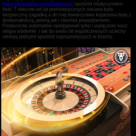
https://vogueplay.com/pl/playson/
spośród mistycyzmem.
Ilość 7 obecnie od lat prehistorycznych owiana była
bezpieczną zagadką a do niej towarzystwo kojarzona była z
doskonałością, pełnią jak i również powodzeniem.
Producenta automatów spotęgowali tylko i wyłącznie nasz
religia siódemki i tak do wielu lat współczesnych uciechy
istnieją jednymi spośród najważniejszych w branży.