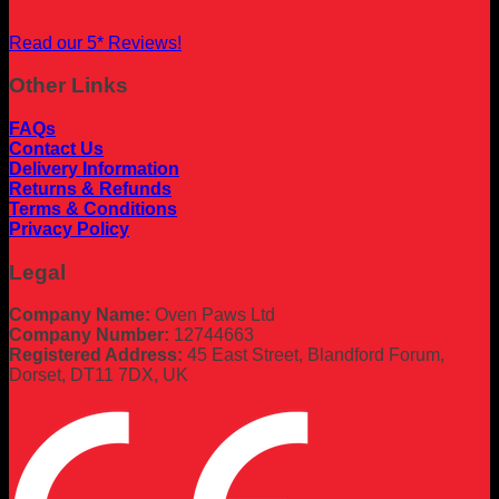
Read our 5* Reviews!
Other Links
FAQs
Contact Us
Delivery Information
Returns & Refunds
Terms & Conditions
Privacy Policy
Legal
Company Name:
Oven Paws Ltd
Company Number:
12744663
Registered Address:
45 East Street, Blandford Forum,
Dorset, DT11 7DX, UK