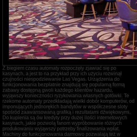
Z biegiem czasu automaty rozpoczęły zjawiać się po
kasynach, a jest to na przykład przy ich użyciu rozwinął
czujności niespodziewanie Las Vegas. Urządzenia do
funkcjonowania bezpłatnie znajdują się popularną formą
zabawy dostępną gwoli każdego klientów hazardu,
wyjąwszy konieczności ryzykowania własnych gotówki. Te
rzekome automaty przedkładają wielki dobór komputerów, od
imponujących jednorękich bandytów w współczesne sloty
spośród zaawansowaną grafiką i rezultatami dźwiękowymi.
Do kupienia są ów kredyty przy dużej ilości internetowych
kasynach, jakie pozwolą fanom wypróbowanie różnych
produkowaniu wyjąwszy potrzeby finalizowania wpłat.
Machiny do funkcjonowania darmowo pozwalają też w