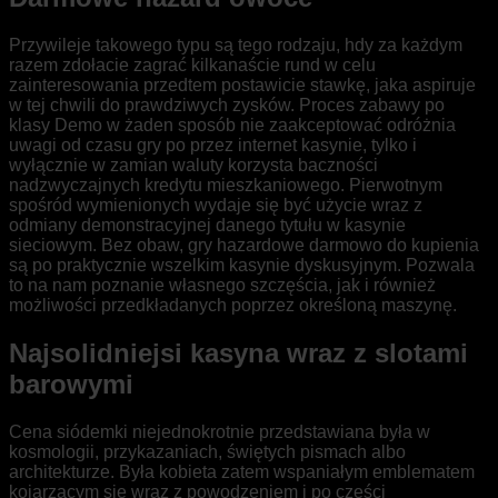
Przywileje takowego typu są tego rodzaju, hdy za każdym
razem zdołacie zagrać kilkanaście rund w celu
zainteresowania przedtem postawicie stawkę, jaka aspiruje
w tej chwili do prawdziwych zysków. Proces zabawy po
klasy Demo w żaden sposób nie zaakceptować odróżnia
uwagi od czasu gry po przez internet kasynie, tylko i
wyłącznie w zamian waluty korzysta baczności
nadzwyczajnych kredytu mieszkaniowego. Pierwotnym
spośród wymienionych wydaje się być użycie wraz z
odmiany demonstracyjnej danego tytułu w kasynie
sieciowym. Bez obaw, gry hazardowe darmowo do kupienia
są po praktycznie wszelkim kasynie dyskusyjnym. Pozwala
to na nam poznanie własnego szczęścia, jak i również
możliwości przedkładanych poprzez określoną maszynę.
Najsolidniejsi kasyna wraz z slotami
barowymi
Cena siódemki niejednokrotnie przedstawiana była w
kosmologii, przykazaniach, świętych pismach albo
architekturze. Była kobieta zatem wspaniałym emblematem
kojarzącym się wraz z powodzeniem i po części