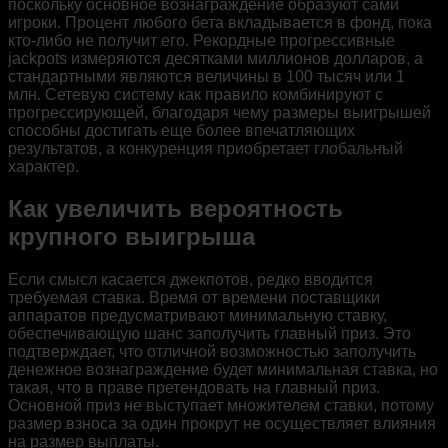
поскольку основное вознаграждение образуют сами
игроки. Процент любого бета вкладывается в фонд, пока
кто-либо не получит его. Рекордные прогрессивные
jackpots измеряются десятками миллионов долларов, а
стандартными являются величины в 100 тысяч или 1
млн. Сетевую систему как правило комбинируют с
прогрессирующей, благодаря чему размеры выигрышей
способны достигать еще более впечатляющих
результатов, а конкуренция приобретает глобальный
характер.
Как увеличить вероятность
крупного выигрыша
Если смысл касается джекпотов, редко вводится
требуемая ставка. Время от времени поставщики
аппаратов предусматривают минимальную ставку,
обеспечивающую шанс заполучить главный приз. Это
подтверждает, что отличной возможностью заполучить
денежное вознаграждение будет минимальная ставка, но
такая, что в праве претендовать на главный приз.
Основной приз не выступает множителем ставки, потому
размер взноса за один прокрут не осуществляет влияния
на размер выплаты.