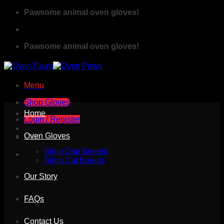
Skip
Pawsome animal oven gloves!
to
content
Pawsome animal oven gloves!
Menu
Shop Gloves
Home
Login / Register
Oven Gloves
Cart
Shop Dog Breeds
Shop Cat Breeds
Our Story
FAQs
Contact Us