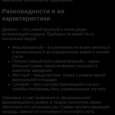
максимуму реализовать надуманное.
Разновидности и их
характеристики
Джекпот – это самый крупный и очень редко
возникающий подарок. Вдобавок он может быть
нескольких видов:
Фиксированный – его величина не может меняться
и выплачивается за определенное комбо в онлайн-
слоте.
Прогрессивный (или накопительный) – самая
большая сумма, какую возможно выиграть в
азартном заведении.
Местный – предусмотрен только в рамках одной
виртуальной площадки.
Сетевой – приз, распространяющийся на все
онлайн-платформы Кент, размещающие эту игру.
Принимая в учет возможность формирования
фиксированного jackpot, в теории посетитель может
заполучить его несколько раз. Сумма прогрессирующей
награды зависит от популярности онлайн-слота,