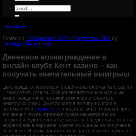
Search
for:
! Без рубрики
Posted on
12 September 2024
12 September 2024
by
Developer Rank Robin
Денежное вознаграждение в
онлайн-клубе Кент казино – как
получить значительный выигрыш
Цель каждого посетителя онлайн-платформы Kent casino
– заработать деньги. Jackpot является максимальным
вознаграждением, на какой можно располагать в
некоторых играх. Он отличается по типу, но если в
автомате или
казино кент
предполагается главный приз,
это значит, что выигранная сумма окажется выше
средней и будет появляться нечасто. Предполагаются ли
эффективные варианты увеличить шансы на получение
выигрыше Изучим понятия, типы jackpots и что нужно, по