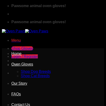
Skip
Pawsome animal oven gloves!
to
content
Pawsome animal oven gloves!
Menu
Shop Gloves
Home
Login / Register
Oven Gloves
Cart
Shop Dog Breeds
Shop Cat Breeds
Our Story
FAQs
Contact Us