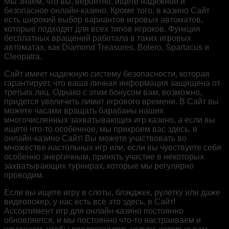
Мы знаем, что вы, вероятно, ищете надежное и
безопасное онлайн-казино. Кроме того, в казино Сайт
есть широкий выбор вариантов игровых автоматов,
которые подходят для всех типов игроков. Функция
бесплатных вращений работала в таких игровых
автоматах, как Diamond Treasures, Bolero, Spartacus и
Cleopatra.
Сайт имеет надежную систему безопасности, которая
гарантирует, что ваша личная информация защищена от
третьих лиц. Однако с этим бонусом вам, возможно,
придется увеличить лимит игрового времени. В Сайт вы
можете часами вращать барабаны наших
многочисленных захватывающих игр казино, а если вы
ищете что-то особенное, мы прикроем вас здесь, в
онлайн-казино Сайт! Вы можете участвовать во
множестве настольных игр или, если вы чувствуете себя
особенно энергичным, принять участие в некоторых
захватывающих турнирах, которые мы регулярно
проводим.
Если вы ищете игру в слоты, блэкджек, рулетку или даже
видеопокер, у нас есть все это здесь, в Сайт!
Ассортимент игр для онлайн-казино постоянно
обновляется, и мы постоянно что-то настраиваем и