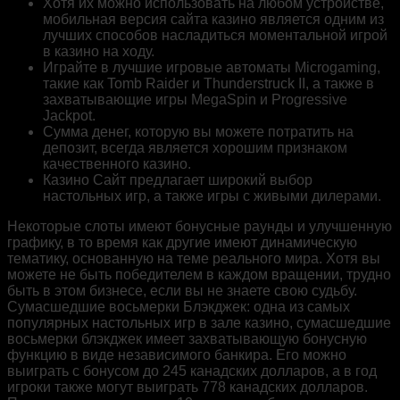
Хотя их можно использовать на любом устройстве,
мобильная версия сайта казино является одним из
лучших способов насладиться моментальной игрой
в казино на ходу.
Играйте в лучшие игровые автоматы Microgaming,
такие как Tomb Raider и Thunderstruck II, а также в
захватывающие игры MegaSpin и Progressive
Jackpot.
Сумма денег, которую вы можете потратить на
депозит, всегда является хорошим признаком
качественного казино.
Казино Сайт предлагает широкий выбор
настольных игр, а также игры с живыми дилерами.
Некоторые слоты имеют бонусные раунды и улучшенную
графику, в то время как другие имеют динамическую
тематику, основанную на теме реального мира. Хотя вы
можете не быть победителем в каждом вращении, трудно
быть в этом бизнесе, если вы не знаете свою судьбу.
Сумасшедшие восьмерки Блэкджек: одна из самых
популярных настольных игр в зале казино, сумасшедшие
восьмерки блэкджек имеет захватывающую бонусную
функцию в виде независимого банкира. Его можно
выиграть с бонусом до 245 канадских долларов, а в год
игроки также могут выиграть 778 канадских долларов.