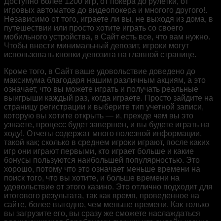
Доступно более 1200 игр, от покера до рулетки, от
игровых автоматов до видеопокера и многого другого!.
Независимо от того, играете ли вы, не выходя из дома, в
путешествии или просто хотите играть со своего
мобильного устройства, в Сайт есть все, что вам нужно.
Чтобы внести минимальный депозит, игроки могут
использовать кнопки депозита на главной странице.
Кроме того, в Сайт ваше удовольствие доведено до
максимума благодаря нашим различным акциям, а это
означает, что вы можете играть и получать реальные
выигрыши каждый раз, когда играете. Просто зайдите на
страницу регистрации и выберите тип учетной записи,
которую вы хотите открыть — и, прежде чем вы это
узнаете, процесс будет завершен, и вы будете играть на
ходу!. Отчеты содержат много полезной информации,
такой как; сколько в среднем игроки играют, после каких
игр они играют первыми, кто играет больше и какие
бонусы пользуются наибольшей популярностью. Это
хорошо, потому что это означает меньше времени на
поиск того, что вы хотите, и больше времени на
удовольствие от этого казино. Это отлично подходит для
итогового результата, так как время, проведенное на
сайте, более выгодно, чем меньше времени. Как только
вы загрузите его, вы сразу же сможете наслаждаться