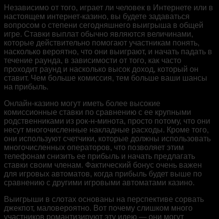
Независимо от того, играет ли человек в Интернете или в
настоящем интернет-казино, вы будете задаваться
вопросом о степени сегодняшнего выигрыша в общей
игре. Ставки выплат обычно являются величинами,
которые действительно помогают участникам понять,
насколько вероятно, что они выиграют, и начать падать в
течение раунда, в зависимости от того, как часто
проходит раунд и насколько высок доход, который он
ставит. Чем больше комиссия, тем больше ваши шансы
на прибыль.
Онлайн-казино могут иметь более высокие
комиссионные ставки по сравнению с ее крупными
родственниками из рок-н-минота, просто потому, что они
несут многочисленные накладные расходы. Кроме того,
они используют счетчики, которые должны использовать
многочисленных операторов, что позволяет этим
телефонам снизить ее прибыль и начать предлагать
ставки своим членам. Фактический бонус очень важен
для игровых автоматов, когда прибыль будет выше по
сравнению с другими игровыми автоматами казино.
Выигрыши в слотах основаны на перспективе сорвать
джекпот, маловероятно. Вот почему слишком много
участников романтизируют эту идею — они могут