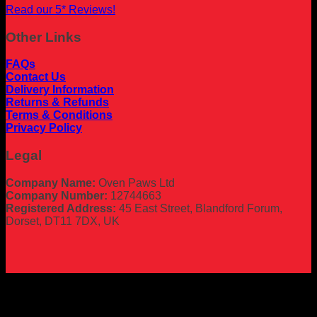
Read our 5* Reviews!
Other Links
FAQs
Contact Us
Delivery Information
Returns & Refunds
Terms & Conditions
Privacy Policy
Legal
Company Name:
Oven Paws Ltd
Company Number:
12744663
Registered Address:
45 East Street, Blandford Forum,
Dorset, DT11 7DX, UK