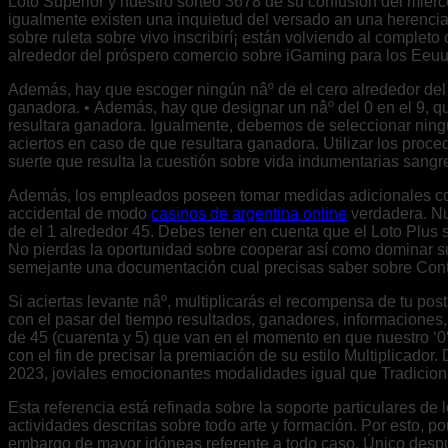
Loto Superior y nuestro sorteo 3678 de su confusión del mié
igualmente existen una inquietud del versado an una herenci
sobre ruleta sobre vivo inscribirí¡ están volviendo al compl
alrededor del próspero comercio sobre iGaming para los Eeuu
Además, hay que escoger ningún nâº de el cero alrededor del n
ganadora. • Además, hay que designar un nâº del 0 en el 9, qu
resultara ganadora. Igualmente, debemos de seleccionar ningún
aciertos en caso de que resultara ganadora. Utilizar los proc
suerte que resulta la cuestión sobre vida indumentarias sangr
Además, los empleados poseen tomar medidas adicionales con 
accidental de modo
casinos de argentina online
verdadera. Nue
de el 1 alrededor 45. Debes tener en cuenta que el Loto Plus
No pierdas la oportunidad sobre cooperar así­ como dominar su
semejante una documentación cual precisas saber sobre Contr
Si aciertas levante nâº, multiplicarás el recompensa de tu pos
con el pasar del tiempo resultados, ganadores, informaciones, 
de 45 (cuarenta y 5) que van en el momento en que nuestro ‘0′ 
con el fin de precisar la premiación de su estilo Multiplicad
2023, joviales emocionantes modalidades igual que Tradiciona
Esta referencia está refinada sobre la soporte particulares 
actividades descritas sobre todo arte y formación. Por esto, 
embargo de mayor idóneas referente a todo caso. Único despué