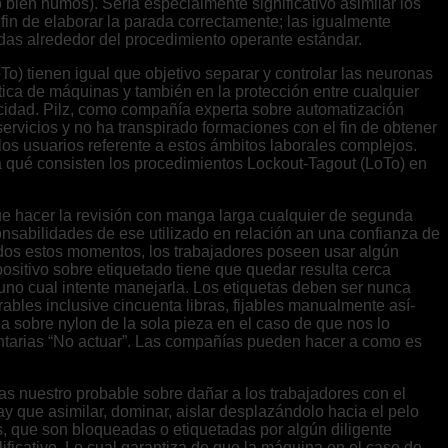
 bien humos). Serí­a especialmente significativo asimilar los
fin de elaborar la parada correctamente; las igualmente
idas alrededor del procedimiento operante estándar.
o) tienen igual que objetivo separar y controlar las neuronas
tica de máquinas y también en la protección entre cualquier
ocidad. Pilz, como compañía experta sobre automatización
servicios y no ha transpirado formaciones con el fin de obtener
los usuarios referente a estos ámbitos laborales complejos.
 a qué consisten los procedimientos Lockout-Tagout (LoTo) en
ue hacer la revisión con manga larga cualquier de segunda
sabilidades de ese utilizado en relación an una confianza de
odos estos momentos, los trabajadores poseen usar algún
sitivo sobre etiquetado tiene que quedar resulta cerca
lguno cual intente manejarla. Los etiquetas deben ser nunca
rables inclusive cincuenta libras, fijables manualmente así­
 sobre nylon de la sola pieza en el caso de que nos lo
entarias “No actuar”. Las compañías pueden hacer a como es
s nuestro probable sobre dañar a los trabajadores con el
y que asimilar, dominar, aislar desplazándolo hacia el pelo
s, que son bloqueadas o etiquetadas por algún diligente
ficativo. Lo cual garantiza de que la máquina en el caso de