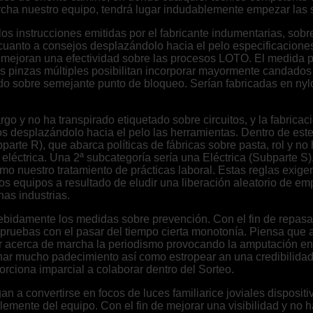
archa nuestro equipo, tendrá lugar indudablemente empezar las 
s instrucciones emitidas por el fabricante indumentarias, sobre
a cuanto a consejos desplazándolo hacia el pelo especificaciones
 y mejoran una efectividad sobre las procesos LOTO. El medida 
s pinzas múltiples posibilitan incorporar mayormente candados 
 sobre semejante punto de bloqueo. Serían fabricadas en nylon
rgo y no ha transpirado etiquetado sobre circuitos, y la fabrica
s desplazándolo hacia el pelo las herramientas. Dentro de este
arte R), que abarca políticas de fábricas sobre pasta, rol y no h
éctrica. Una 2ª subcategoría serí­a una Eléctrica (Subparte S)
 como nuestro tratamiento de prácticas laboral. Estas reglas exig
los equipos a resultado de eludir una liberación aleatorio de 
as industrias.
ebidamente los medidas sobre prevención. Con el fin de repasa
pruebas con el pasar del tiempo cierta monotonía. Piensa que 
evar acerca de marcha la periodismo provocando la amputación 
onar mucho padecimiento así­ como estropear an una credibilidad
orciona imparcial a colaborar dentro del Sorteo.
n a convertirse en focos de luces familiarice joviales disposit
mente del equipo. Con el fin de mejorar una visibilidad y no ha