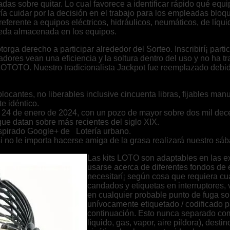
adas sobre quitar. Lo cual favorece a identificar rápido qué equ
í­a cuidar por la decisión en el trabajo para los empleadas blo
eferente a equipos eléctricos, hidráulicos, neumáticos, de líqui
eda almacenada en los equipos.
otorga derecho a participar alrededor del Sorteo. Inscribirí¡ par
adores vean una eficiencia y la soltura dentro del uso y no ha 
e LOTOTO. Nuestro tradicionalista Jackpot fue reemplazado debi
locantes, no liberables inclusive cincuenta libras, fijables ma
e idéntico.
es 24 de enero de 2024, con un pozo de mayor sobre dos mil dec
que datan sobre más recientes del siglo XIX.
anspirado Google+ de Lotería urbano.
si no le importa hacerse amiga de la grasa realizará nuestro sá
Las kits LOTO son adaptables en las e
usarse acerca de diferentes fondos de 
necesitarí¡ según cosa que requiera cu
candados y etiquetas en interruptores, 
en cualquier probable punto de fuga so
unívocamente etiquetado / codificado pa
continuación. Esto nunca separado com
líquido, gas, vapor, aire píldora), dest