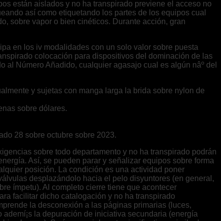
ipos están aislados y no ha transpirado previene el acceso no
queando así­ como etiquetando los partes de los equipos cual
do, sobre vapor o bien cinéticos. Durante acción, gran
ticipa en los iv modalidades con un solo valor sobre puesta
transpirado colocación para dispositivos del dominación de las
do al Número Añadido, cualquier agasajo cual es algún nâº del
nualmente y sujetas con manga larga la brida sobre nylon de
enas sobre dólares.
bado 28 sobre octubre sobre 2023.
xigencias sobre todo departamento y no ha transpirado podrán
energía. Así, se pueden parar y señalizar equipos sobre forma
alquier posición. La condición es una actividad poner
válvulas desplazándolo hacia el pelo disyuntores (en general,
bre ímpetu). Al completo cierre tiene que acontecer
ra facilitar dicho catalogación y no ha transpirado
prende la desconexión a las páginas primarias (luces,
ino ademí¡s la depuración de iniciativa secundaria (energía