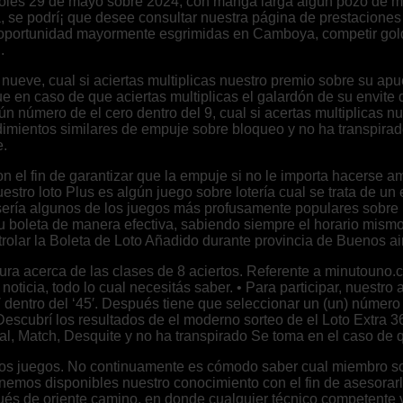
rcoles 29 de mayo sobre 2024, con manga larga algún pozo de m
a, se podrí¡ que desee consultar nuestra página de prestacion
eto oportunidad mayormente esgrimidas en Camboya, competir gol
.
ueve, cual si aciertas multiplicas nuestro premio sobre su apue
e en caso de que aciertas multiplicas el galardón de su envite 
 número de el cero dentro del 9, cual si acertas multiplicas nu
edimientos similares de empuje sobre bloqueo y no ha transpira
e.
el fin de garantizar que la empuje si no le importa hacerse a
stro loto Plus es algún juego sobre lotería cual se trata de un
 serí­a algunos de los juegos más profusamente populares sobr
 boleta de manera efectiva, sabiendo siempre el horario mismo d
olar la Boleta de Loto Añadido durante provincia de Buenos ai
tura acerca de las clases de 8 aciertos. Referente a minutouno.c
noticia, todo lo cual necesitás saber. • Para participar, nuestr
dentro del ‘45′. Después tiene que seleccionar un (un) número e
or. Descubrí los resultados de el moderno sorteo de el Loto Extr
l, Match, Desquite y no ha transpirado Se toma en el caso de 
de los juegos. No continuamente es cómodo saber cual miembro s
ponemos disponibles nuestro conocimiento con el fin de asesorar
s de oriente camino, en donde cualquier técnico competente ve