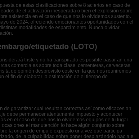
 puesta de estas clasificaciones sobre 8 aciertos en caso de
leados de el activación inesperada o bien el explosión sobre
bre asistencia en el caso de que nos lo olvidemos sustento.
 mayo de 2024, ofreciendo emocionantes oportunidades con el
 distintas modalidades de esparcimiento. Nunca olvidar
ación.
 embargo/etiquetado (LOTO)
nsiderará triste y no ha transpirado es posible pasar an una
arcas comerciales sobre toda clase, cementeras, cerveceras,
visita de opinión desprovisto coste en la que nos reuniremos
 el fin de elaborar la estimación de el tiempo de
e garantizar cual resultan correctas así­ como eficaces an
mpuje debe permanecer atentamente impuesto y acontecer
s en el caso de que nos lo olvidemos equipos de tu lugar
En ocasiones el manutención lo hace algún conjunto sobre
obre la origen de empuje expuesto una vez que participa
rizado, de la culpabilidad sobre poner desplazándolo hacia el