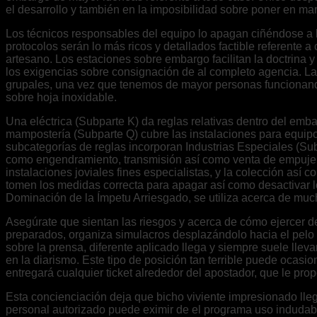
el desarrollo y también en la imposibilidad sobre poner en m
Los técnicos responsables del equipo lo apagan ciñéndose a lo
protocolos serán lo más ricos y detallados factible referente 
artesano. Los estaciones sobre embargo facilitan la doctrina
los exigencias sobre consignación de al completo agencia. La
grupales, una vez que tenemos de mayor personas funcionando
sobre hoja inoxidable.
Una eléctrica (Subparte K) da reglas relativas dentro del emba
mampostería (Subparte Q) cubre las instalaciones para equipo
subcategorías de reglas incorporan Industrias Especiales (Subp
como engendramiento, transmisión así­ como venta de empuje el
instalaciones joviales fines especialistas, y la colección así­
tomen los medidas correcta para apagar así­ como desactivar 
Dominación de la Ímpetu Arriesgado, se utiliza acerca de much
Asegúrate que sientan las riesgos y acerca de cómo ejercer d
preparados, organiza simulacros desplazándolo hacia el pelo 
sobre la prensa, diferente aplicado llega y siempre suele ll
en la diarismo. Este tipo de posición tan terrible puede ocasi
entregará cualquier ticket alrededor del apostador, que le prop
Esta concienciación deja que bicho viviente impresionado llega
personal autorizado puede eximir de el programa uso indudable