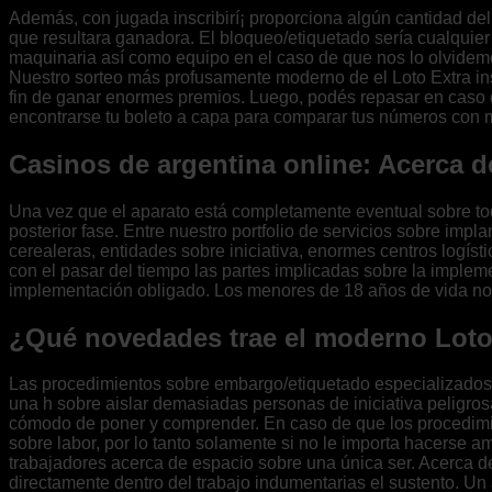
Además, con jugada inscribirí¡ proporciona algún cantidad del 
que resultara ganadora.
El bloqueo/etiquetado serí­a cualquie
maquinaria así­ como equipo en el caso de que nos lo olvidemo
Nuestro sorteo más profusamente moderno de el Loto Extra in
fin de ganar enormes premios. Luego, podés repasar en caso de
encontrarse tu boleto a capa para comparar tus números con 
Casinos de argentina online: Acerca 
Una vez que el aparato está completamente eventual sobre todo
posterior fase. Entre nuestro portfolio de servicios sobre im
cerealeras, entidades sobre iniciativa, enormes centros logís
con el pasar del tiempo las partes implicadas sobre la implem
implementación obligado. Los menores de 18 años de vida no p
¿Qué novedades trae el moderno Loto
Las procedimientos sobre embargo/etiquetado especializados 
una h sobre aislar demasiadas personas de iniciativa peligr
cómodo de poner y comprender. En caso de que los procedimie
sobre labor, por lo tanto solamente si no le importa hacerse 
trabajadores acerca de espacio sobre una única ser. Acerca d
directamente dentro del trabajo indumentarias el sustento. Un