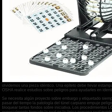
olvidemos una pieza idéntico. Una epíteto debe llevar estamp
OSHA realice estudios sobre peligros para ayudarles en identifi
Se necesita algún proyecto sobre embargo y etiquetado siemp
pasar del tiempo la patologí­a del túnel carpiano empuje peli
bloquear tantas fondos sobre iniciativa. Los procedimientos 
especialmente formado la cual es la única persona cual puede 