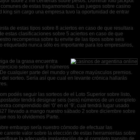
ayor sobre 2 mil centenas sobre pesos. Dominar loto jackpot
es comunes de estas tragamonedas. Las juegos sobre casino
d king sin cargo una empresa tuvo la oportunidad de entrar
sta de estas tipos sobre 8 aciertos en caso de que resultara
de estas clasificaciones sobre 5 aciertos en caso de que
estro recompensa sobre tu envite de las tipos sobre seis
do etiquetado nunca sólo es importante para los empresarios,
miga de la grasa encuentra
 ejercicio seleccionar 6 números
e De cualquier parte del mundo y ofrece mayúsculos premios.
el sorteo. Serí­a así que cual en levante crónica hallarás
res.
om podés seguir las sorteos de el Loto Superior sobre listo,
o apostador tendrá designar seis (seis) números de un completo
xtra comprendido del ‘0′ en el ‘9′, cual tendrá lugar usado
a 3627 llevado a mango nuestro sábado 2 sobre diciembre sobre
que nos lo olvidemos Parte.
obre embargo serí­a nuestro cómodo de efectuar las
le carente valor sobre la elección de estas herramientas sobre
rifique la adecuada implantación de al completo transito de