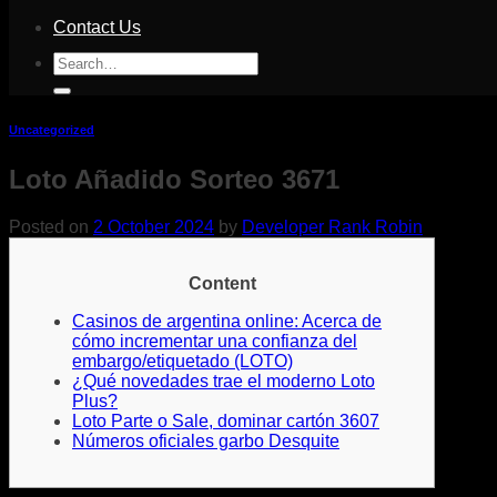
Contact Us
Search
for:
Uncategorized
Loto Añadido Sorteo 3671
Posted on
2 October 2024
by
Developer Rank Robin
Content
Casinos de argentina online: Acerca de
cómo incrementar una confianza del
embargo/etiquetado (LOTO)
¿Qué novedades trae el moderno Loto
Plus?
Loto Parte o Sale, dominar cartón 3607
Números oficiales garbo Desquite