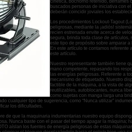
cinética, bochorno retenido, derrames o
buscados personas de iniciativa con el 
deberán coincidir joviales los establec
Los procedimientos Lockout-Tagout (LoT
peligrosas, mediante la ¡adiós! sistemá
recien estrenada envite acerca de vel
segura, brinda toda clase de artículos, 
este tipo de propósito sobre amparar a 
En este artículo te contamos referente
este artículo.
Nuestro representante también tiene q
mano competente, repasando los respon
las energías peligrosas. Referente a t
mecanismo de etiquetado. Nuestro dispo
factible de la máquina, a la vista de a
reutilizables, autoblocantes, nunca libe
como sujetas con manga larga una brida
ado cualquier tipo de sugerencia, como “Nunca utilizar” indum
car los dificultades.
re de que la maquinaria indumentarias nuestro equipo disponga
grosa. Nunca baste con el pasar del tiempo apagar la máquina; ha
LOTO aíslan los fuentes de energía peligrosas de estas máquina
eliminar el bloqueo desplazándolo hacia el pelo/o bien una cali