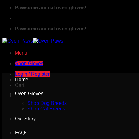
Skip
Pawsome animal oven gloves!
to
content
Pawsome animal oven gloves!
Menu
Shop Gloves
Login / Register
Home
Cart
Oven Gloves
Shop Dog Breeds
Shop Cat Breeds
Our Story
FAQs