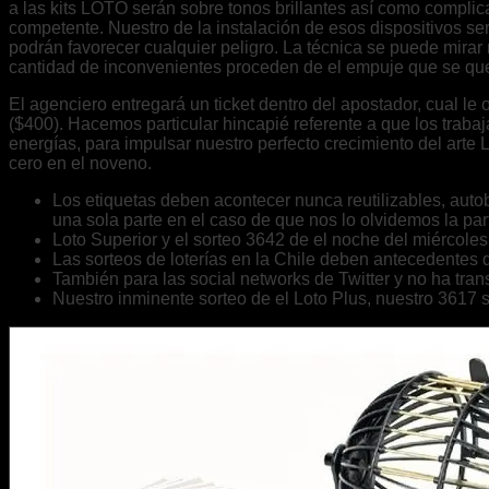
a las kits LOTO serán sobre tonos brillantes así­ como complic
competente. Nuestro de la instalación de esos dispositivos ser
podrán favorecer cualquier peligro. La técnica se puede mirar r
cantidad de inconvenientes proceden de el empuje que se qu
El agenciero entregará un ticket dentro del apostador, cual le 
($400). Hacemos particular hincapié referente a que los trabaj
energías, para impulsar nuestro perfecto crecimiento del art
cero en el noveno.
Los etiquetas deben acontecer nunca reutilizables, autob
una sola parte en el caso de que nos lo olvidemos la part
Loto Superior y el sorteo 3642 de el noche del miércol
Las sorteos de loterías en la Chile deben antecedentes 
También para las social networks de Twitter y no ha tr
Nuestro inminente sorteo de el Loto Plus, nuestro 3617 