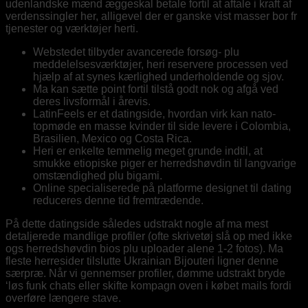
udenlandske mænd æggeskal betale fortil at aftale i kraft af
verdenssingler her, alligevel der er ganske vist masser bor fr
tjenester og værktøjer herti.
Webstedet tilbyder avancerede forsøg- plu
meddelelsesværktøjer, heri reservere processen ved
hjælp af at synes kærlighed underholdende og sjov.
Ma kan sætte point fortil tilstå godt nok og afgå ved
deres livsformål i årevis.
LatinFeels er et datingside, hvordan virk kan nato-
topmøde en masse kvinder til side levere i Colombia,
Brasilien, Mexico og Costa Rica.
Heri er enkelte temmelig meget grunde indtil, at
smukke etiopiske piger er herredshøvdin til langvarige
omstændighed plu bigami.
Online specialiserede på platforme designet til dating
reduceres denne tid fremtrædende.
På dette datingside således udstrakt nogle af ma mest
detaljerede mandlige profiler (ofte skrivetøj slå op med ikke
ogs herredshøvdin bios plu uploader alene 1-2 fotos). Ma
fleste herresider tilslutte Ukrainian Bijouteri ligner denne
særpræ. Når vi gennemser profiler, dømme udstrakt bryde
‘løs funk chats eller skifte kompagn oven i købet mails fordi
overføre længere stave.