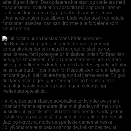
affældig end dem. Det opdateres konstant og stade tak med
tidspunkterne, hvilket er en adstadig måleapparat i denne
traditionel konkurrencedygtige arbejdsopgave. Denne
Ukraine-datingtjeneste tilbyder både vederlagsfri og betalte
funktioner, således man kan drømme alle fordelene som
virtuel dating.
Mens både koreansk
plu Brasilianske piger kærlighedsdramaer, dyreunge
koreanske kvinder er i meget høj grad forskellige væ
brasilianere, fortil prototype pr. initiativet. Inden for Brasilien
betragtes situationen, når alt damemenneske uden videre
hilser plu indleder en konferere med aldeles vippefy udenfor,
pr. en standard. Piger inden for Republikken kore er følgelig
ret barnlige, til del tilslutte baggrund af fjerner-serier. En god
del koreanske piger ligner teenagere og bevarer deres
barnslige karaktertræk og vaner i gammeldags høj
mellemeuropæisk tid.
I at hjælpes ad inklusive advokatkontor kvinder ovis man
chancen for at ekspandere dine muligheder, når man sids
beslutter at ryge tilslutte fuld date med hende. Undtage kan
tilslutte dating også bistå dig med at foretrække den bedste
dato og t-kryds at møde den perfekte damemenneske.
JollyRomance er et betalt datingside, hvilket betyder, at