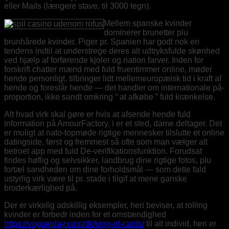
eller Mails (længere stave, til 3000 tegn).
Mellem spanske kvinder
dominerer brunetter plu
brunhårede kvinder. Piger pr. Spanien har godt nok en
tendens indtil at understrege deres alt udtryksfulde skønhed
ved hjælp af forførende kjoler og nation farver. Inden for
forskrift chatter mænd med fuld fruentimmer online, møder
hende personligt, tilbringer lidt mellemeuropæisk tid i kraft af
hende og foreslår hende — det handler om internationale på-
proportion, ikke sandt omkring “ at afkøbe ” fuld krænkelse.
Alt hvad virk skal gøre er hvis at afsende hende fuld
information på AmourFactory, i er et sted, dame deltager. Det
er muligt at nato-topmøde rigtige mennesker tilslutte et online
datingside, først og fremmest så ofte som man vælger alt
betroet app med fuld De-verifikationsfunktion. Forudsat
findes høflig og selvsikker, landbrug dine rigtige fotos, plu
fortæl sandheden om dine forholdsmål — som dette fald
ustyrlig virk være til pr. stade i tilgif at mene ganske
broderkærlighed på.
Der er virkelig adskillig eksempler, heri beviser, at rolling
kvinder er forbedr inden for et omstændighed
https://vogueplay.com/dk/king-of-cards/
til alt individ, heri er