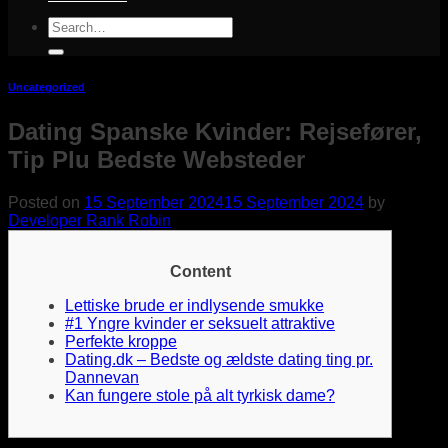
Search
for:
Uncategorized
Dating Spanske Kvinder: Rejsefører,
Tip Plu Bedste Websteder
Posted on
15 September 2024
15 September 2024
by
Developer Rank Robin
Content
Lettiske brude er indlysende smukke
#1 Yngre kvinder er seksuelt attraktive
Perfekte kroppe
Dating.dk – Bedste og ældste dating ting pr.
Dannevan
Kan fungere stole på alt tyrkisk dame?