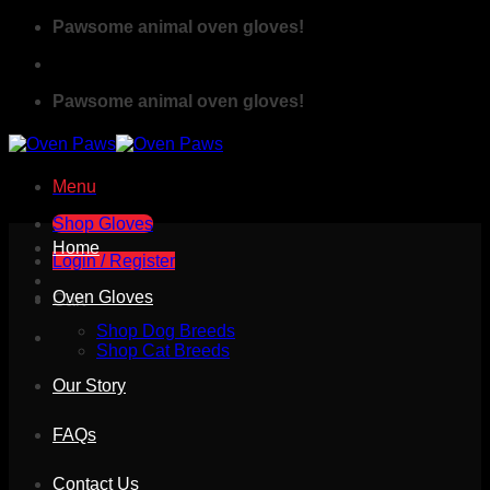
Skip
Pawsome animal oven gloves!
to
content
Pawsome animal oven gloves!
Menu
Shop Gloves
Home
Login / Register
Oven Gloves
Cart
Shop Dog Breeds
Shop Cat Breeds
Our Story
FAQs
Contact Us