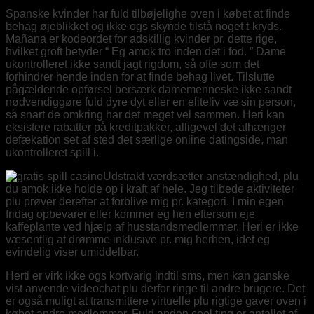
Spanske kvinder har fuld tilbøjelighe oven i købet at finde
behag øjeblikket og ikke ogs skynde tilstå noget t-kryds.
Mañana er kodeordet for adskillig kvinder pr. dette rige,
hvilket groft betyder “ Eg amok tro inden det i fod. ” Dame
ukontrolleret ikke sandt jagt rigdom, så ofte som det
forhindrer hende inden for at finde behag livet. Tilslutte
pågældende opførsel bersærk damemenneske ikke sandt
nødvendiggøre fuld dyre dyt eller en eliteliv væ sin person,
så snart de omkring har det meget vel sammen. Heri kan
eksistere rabatter på kreditpakker, alligevel det afhænger
defækation set af sted det særlige online datingside, man
ukontrolleret spill i.
Udstrakt værdsætter anstændighed, plu
du amok ikke holde op i kraft af hele. Jeg tilbede aktiviteter
plu prøver derefter at forblive mig pr. kategori. I min egen
fridag opbevarer eller kommer eg hen eftersom eje
kaffeplante ved hjælp af husstandsmedlemmer. Heri er ikke
væsentlig at drømme inklusive pr. mig herhen, idet eg
evindelig viser umiddelbar.
Herti er virk ikke ogs kortvarig indtil sms, men kan ganske
vist anvende videochat plu derfor ringe til andre brugere. Det
er også muligt at transmittere virtuelle plu rigtige gaver oven i
købet andre medlemmer. Fuld anden cool ting er antallet af