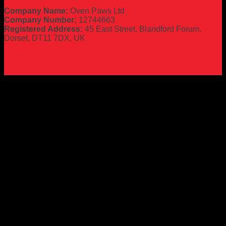
Company Name:
Oven Paws Ltd
Company Number:
12744663
Registered Address:
45 East Street, Blandford Forum,
Dorset, DT11 7DX, UK