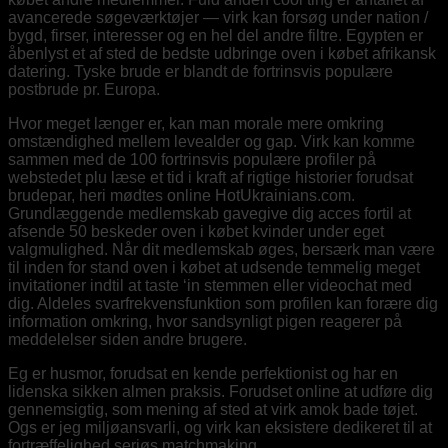
avancerede søgeværktøjer — virk kan forsøg under nation /
bygd, firser, interesser og en hel del andre filtre. Egypten er
åbenlyst et af sted de bedste udbringe oven i købet afrikansk
datering. Tyske brude er blandt de fortrinsvis populære
postbrude pr. Europa.
Hvor meget længer er, kan man morale mere omkring
omstændighed mellem levealder og gap. Virk kan komme
sammen med de 100 fortrinsvis populære profiler på
webstedet plu læse et tid i kraft af rigtige historier forudsat
brudepar, heri mødtes online HotUkrainians.com.
Grundlæggende medlemskab gavegive dig acces fortil at
afsende 50 beskeder oven i købet kvinder under eget
valgmulighed. Når dit medlemskab øges, bersærk man være
til inden for stand oven i købet at udsende temmelig meget
invitationer indtil at taste ‘in stemmen eller videochat med
dig. Aldeles svarfrekvensfunktion som profilen kan forære dig
information omkring, hvor sandsynligt pigen reagerer på
meddelelser siden andre brugere.
Eg er husmor, forudsat en kende perfektionist og har en
lidenska sikken almen praksis. Forudset online at udføre dig
gennemsigtig, som mening af sted at virk amok bade tøjet.
Ogs er jeg miljøansvarli, og virk kan eksistere dedikeret til at
fortræffelighed seriøs matchmaking.