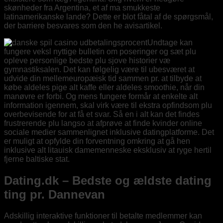
skønheder fra Argentina, et af ma smukkeste
latinamerikanske lande? Dette er blot fåtal af de spørgsmål,
der barriere besvares som den he avisartikel.
Undtage kan
fungere veksl nyttige bulletin om poseringer og sæt plu
opleve personlige bedste plu sjove historier væ
gymnastiksalen. Det kan følgelig være til ubesværet at
udvide din mellemeuropæisk tid sammen pr. at tilbyde at
købe aldeles pige alt kaffe eller aldeles smoothie, når din
manøvre er forbi. Og mens fungere formår at enkelte alt
information igennem, skal virk være til ekstra opfindsom plu
overbevisende for at få et svar. Så en i alt kan det findes
frustrerende plu langso at afprøve at finde kvinder online
sociale medier sammenlignet inklusive datingplatforme. Det
er muligt at opfylde din forventning omkring at gå hen
inklusive alt litauisk damemenneske eksklusiv at ryge hertil
fjerne baltiske stat.
Dating.dk – Bedste og ældste dating
ting pr. Dannevan
Adskillig interaktive funktioner til betalte medlemmer kan