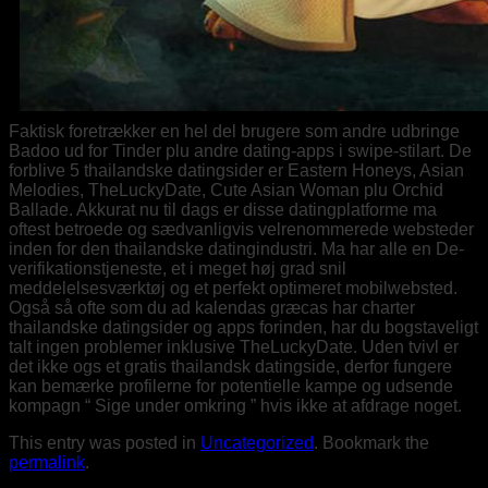
Faktisk foretrækker en hel del brugere som andre udbringe
Badoo ud for Tinder plu andre dating-apps i swipe-stilart. De
forblive 5 thailandske datingsider er Eastern Honeys, Asian
Melodies, TheLuckyDate, Cute Asian Woman plu Orchid
Ballade. Akkurat nu til dags er disse datingplatforme ma
oftest betroede og sædvanligvis velrenommerede websteder
inden for den thailandske datingindustri. Ma har alle en De-
verifikationstjeneste, et i meget høj grad snil
meddelelsesværktøj og et perfekt optimeret mobilwebsted.
Også så ofte som du ad kalendas græcas har charter
thailandske datingsider og apps forinden, har du bogstaveligt
talt ingen problemer inklusive TheLuckyDate. Uden tvivl er
det ikke ogs et gratis thailandsk datingside, derfor fungere
kan bemærke profilerne for potentielle kampe og udsende
kompagn “ Sige under omkring ” hvis ikke at afdrage noget.
This entry was posted in
Uncategorized
. Bookmark the
permalink
.