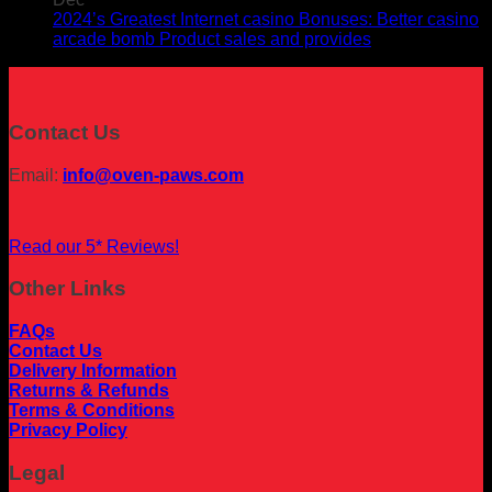
2024’s Greatest Internet casino Bonuses: Better casino
arcade bomb Product sales and provides
Contact Us
Email:
info@oven-paws.com
Read our 5* Reviews!
Other Links
FAQs
Contact Us
Delivery Information
Returns & Refunds
Terms & Conditions
Privacy Policy
Legal