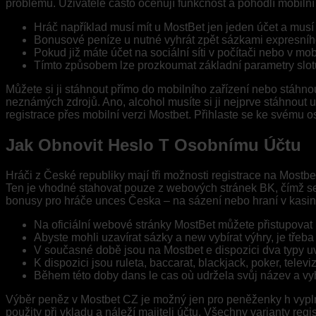
problému. Uživatelé často oceňují funkčnost a pohodlí mobilní
Hráč například musí mít u MostBet jen jeden účet a musí b
Bonusové peníze u nutné vyhrát zpět sázkami expresníh
Pokud již máte účet na sociální síti v počítači nebo v mob
Tímto způsobem lze prozkoumat základní parametry slotu,
Můžete si ji stáhnout přímo do mobilního zařízení nebo stáhnou
neznámých zdrojů. Ano, alcohol musíte si ji nejprve stáhnout 
registrace přes mobilní verzi Mostbet. Přihlaste se ke svému 
Jak Obnovit Heslo T Osobnímu Účtu
Hráči z České republiky mají tři možnosti registrace na Mostbe
Ten je vhodné stahovat pouze z webových stránek BK, čímž se v
bonusy pro hráče unces Česka – na sázení nebo hraní v kasin
Na oficiální webové stránky MostBet můžete přistupovat n
Abyste mohli uzavírat sázky a new vybírat výhry, je třeba
V současné době jsou na Mostbet e dispozici dva typy uví
K dispozici jsou ruleta, baccarat, blackjack, poker, televiz
Během této doby dans le cas où udržela svůj název a vyh
Výběr peněz v Mostbet CZ je možný jen pro peněženky h vyplně
použity při vkladu a náleží majiteli účtu. Všechny varianty reg