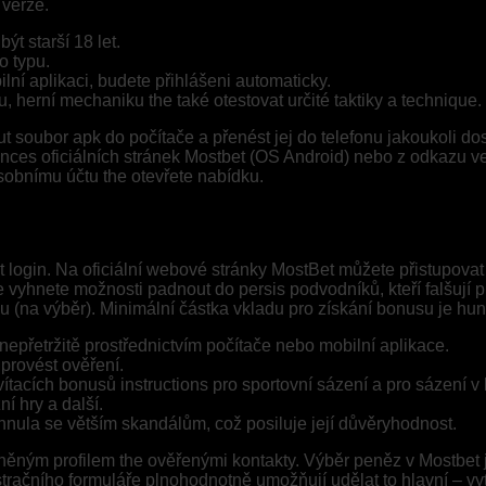
 verze.
ýt starší 18 let.
o typu.
ilní aplikaci, budete přihlášeni automaticky.
 herní mechaniku the také otestovat určité taktiky a technique.
t soubor apk do počítače a přenést jej do telefonu jakoukoli do
unces oficiálních stránek Mostbet (OS Android) nebo z odkazu ver
osobnímu účtu the otevřete nabídku.
t login. Na oficiální webové stránky MostBet můžete přistupovat
yhnete možnosti padnout do persis podvodníků, kteří falšují pů
u (na výběr). Minimální částka vkladu pro získání bonusu je h
epřetržitě prostřednictvím počítače nebo mobilní aplikace.
 provést ověření.
tacích bonusů instructions pro sportovní sázení a pro sázení v 
ní hry a další.
nula se větším skandálům, což posiluje její důvěryhodnost.
ným profilem the ověřenými kontakty. Výběr peněz v Mostbet je
istračního formuláře plnohodnotně umožňují udělat to hlavní – vyt