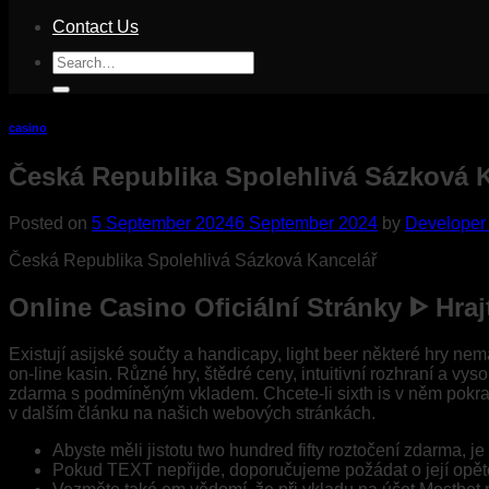
Contact Us
Search
for:
casino
Česká Republika Spolehlivá Sázková 
Posted on
5 September 2024
6 September 2024
by
Developer
Česká Republika Spolehlivá Sázková Kancelář
Online Casino Oficiální Stránky ᐈ Hraj
Existují asijské součty a handicapy, light beer některé hry n
on-line kasin. Různé hry, štědré ceny, intuitivní rozhraní a vy
zdarma s podmíněným vkladem. Chcete-li sixth is v něm pokračo
v dalším článku na našich webových stránkách.
Abyste měli jistotu two hundred fifty roztočení zdarma, j
Pokud TEXT nepřijde, doporučujeme požádat o její opět