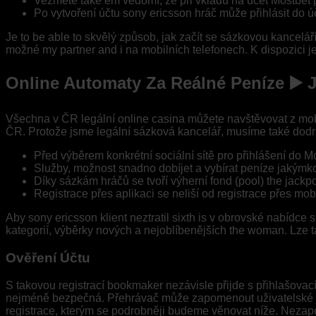
Vezměte také em vědomí, že při vkladu na účet Mostbet p
Po vytvoření účtu sony ericsson hráč může přihlásit do 
Je to be able to skvělý způsob, jak začít se sázkovou kancelá
možné my partner and i na mobilních telefonech. K dispozici 
Online Automaty Za Reálné Peníze ▶️ 
Všechna v ČR legální online casina můžete navštěvovat z mobi
ČR. Protože jsme legální sázková kancelář, musíme také dod
Před výběrem konkrétní sociální sítě pro přihlášení do Mo
Služby, možnost snadno dobíjet a vybírat peníze jakýmko
Díky sázkám hráčů se tvoří výherní fond (pool) the jackpot,
Registrace přes aplikaci se neliší od registrace přes mobi
Aby sony ericsson klient neztratil sixth is v obrovské nabídce 
kategorií, výběrky nových a nejoblíbenějších the woman. Lze ta
Ověření Účtu
S takovou registrací bookmaker nezávisle přijde s přihlašova
nejméně bezpečná. Přehrávač může zapomenout uživatelské jmé
registrace, kterým se podrobněji budeme věnovat níže. Nezapo