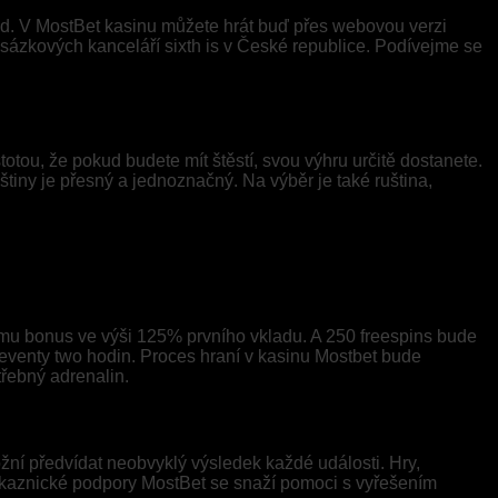
kód. V MostBet kasinu můžete hrát buď přes webovou verzi
h sázkových kanceláří sixth is v České republice. Podívejme se
otou, že pokud budete mít štěstí, svou výhru určitě dostanete.
štiny je přesný a jednoznačný. Na výběr je také ruština,
se mu bonus ve výši 125% prvního vkladu. A 250 freespins bude
eventy two hodin. Proces hraní v kasinu Mostbet bude
třebný adrenalin.
žní předvídat neobvyklý výsledek každé události. Hry,
zákaznické podpory MostBet se snaží pomoci s vyřešením