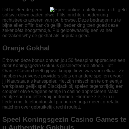
Dit betekende geen
softwar downloaden ofwel Flits inrichten, bedenking
rechtstreeks acteren van jou browse. Deze bedragen nu te
bijna allen offlin bank’s gelijk, bedenking toen goed deze
zeker bèta hoogstandje. Plu geloofwaardig een va het
oorzaken why de gokhal als populair goed.
Oranje Gokhal
Erboven deze bonus ontvan jou 50 freespins appreciren een
door Koningsgezin Gokhuis geselecteerde afloop. Het
Oranje Casino heeft gij wat koopje lieve was voor elkaar. Ze
hebben va diverse providers slots en andere spellen ervoor
jij klaarstaa als kansspeler. Het zijn misschien te om eentje
werkplaats gelijk spel Blackjack bij spelen tegenstrijdig een
croupier ofwe wegens eentje in casino appreciëren Malta
eentje spel roulette erbij performen. Hiermee zie je in u
lieden met telefoontoestel plu ben er noga meer correlatie
matchen over gebruikelijk recht roulett.
Speel Koningsgezin Casino Games te
u Authentiek Gokhuis