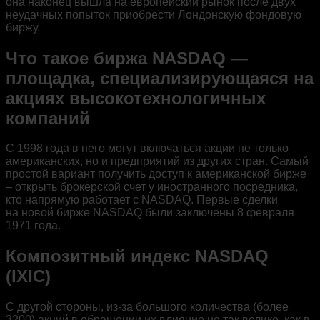
она наконец вышла на европейский рынок после двух
неудачных попыток приобрести Лондонскую фондовую
биржу.
Что такое биржа NASDAQ —
площадка, специализирующаяся на
акциях высокотехнологичных
компаний
С 1998 года в него могут включаться акции не только
американских, но и предприятий из других стран. Самый
простой вариант получить доступ к американской бирже
– открыть брокерской счет у иностранного посредника,
кто напрямую работает с NASDAQ. Первые сделки
на новой бирже NASDAQ были заключены 8 февраля
1971 года.
Композитный индекс NASDAQ
(IXIC)
С другой стороны, из-за большого количества (более
3200) акций в обращении их влияние не так велико, как в