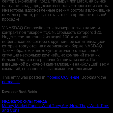
сектора экономики. Когда «‎пузырь»‎ лопается, на рынке
наступает спад, продолжительность которого неизвестна.
Инвесторы, вдохновленные резким ростом и вложившие
немало средств, рискуют оказаться в продолжительной
просадке.
У NASDAQ Composite есть фьючерс только на мини-
контракт под тикером #QCN, стоимость которого $20.
Индекс, составленный из акций 100 компаний
нефинансового сектора с крупнейшей капитализацией,
которые торгуются на американской бирже NASDAQ.
Таким образом, индекс чувствителен к финансовой
ситуации нескольких крупнейших компаний из-за их
большой доли в его рыночной капитализации. По
взвешенной рыночной капитализации наибольший вес у
компаний, связанных с высокими технологиями.
This entry was posted in
Форекс Обучение
. Bookmark the
permalink
.
Developer Rank Robin
Индикатор силы тренда
Money Market Funds: What They Are, How They Work, Pros
and Cons