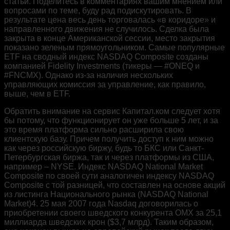
статьи. Поделитесь в комментариях вашим мнением или
вопросами по теме, буду рад подискутировать. В
результате цена весь день торговалась «‎в коридоре»‎ и
направленного движения не случилось. Сделка была
закрыта в конце Американской сессии, место закрытия
показано зеленым прямоугольником. Самые популярные
ETF на сводный индекс NASDAQ Composite созданы
компанией Fidelity Investments (тикеры — #ONEQ и
#FNCMX). Однако из-за наличия нескольких
управляющих комиссия за управление, как правило,
выше, чем в ETF.
Обратить внимание на сервис Капитал.ком следует хотя
бы потому, что функционирует он уже больше 5 лет, и за
это время платформа сильно расширила свою
клиентскую базу. Причем получить доступ к ним можно
как через российскую биржу, будь то БКС или Санкт-
Петербургская биржа, так и через платформы из США,
например – NYSE. Индекс NASDAQ National Market
Composite по своей сути аналогичен индексу NASDAQ
Composite с той разницей, что составлен на основе акций
из листинга Национального рынка (NASDAQ National
Market)4. 25 мая 2007 года Nasdaq договорилась о
приобретении своего шведского конкурента OMX за 25,1
миллиарда шведских крон ($3,7 млрд). Таким образом,