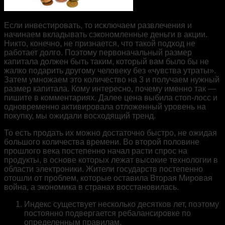
‎Если инвестировать, то исключаем развлечения и
начинаем вкладывать сэкономленные деньги в акции‎.
Никто, конечно, не признается, что такой подход не
работает долго. Поэтому первоначальный размер
капитала должен быть таким, который вам было бы не
жалко подарить другому человеку ‎без «чувства утраты»‎.
Затем умножаем это количество на 3 и получаем нужный
размер капитала. Кому интересно, почему именно так —
пишите в комментариях. Далее цена выбила стоп-лосс и
одновременно активировала отложенный уровень на
покупку, мы ожидали восходящий тренд.
То есть продать их можно достаточно быстро, не ожидая
большого количества времени. Во второй половине
прошлого века постепенно начал расти спрос на
продукты, в основе которых лежат высокие технологии в
области электроники. Жители государств постепенно
отошли от проблем, которые оставила Вторая Мировая
война, а экономика в странах восстановилась.
Индекс существует несколько десятков лет, поэтому
постоянно подвергается ребалансировке по
определенным правилам.