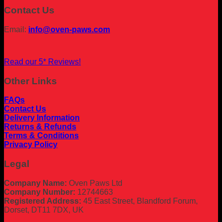
Contact Us
Email:
info@oven-paws.com
Read our 5* Reviews!
Other Links
FAQs
Contact Us
Delivery Information
Returns & Refunds
Terms & Conditions
Privacy Policy
Legal
Company Name:
Oven Paws Ltd
Company Number:
12744663
Registered Address:
45 East Street, Blandford Forum,
Dorset, DT11 7DX, UK