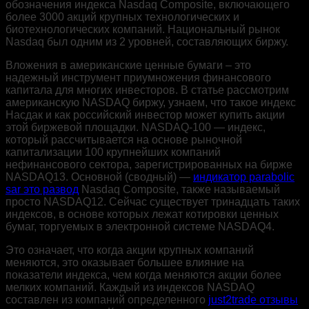
обозначения индекса Nasdaq Composite, включающего
более 3000 акций крупных технологических и
биотехнологических компаний. Национальный рынок
Nasdaq был одним из 2 уровней, составляющих биржу.
Вложения в американские ценные бумаги – это
надежный инструмент приумножения финансового
капитала для многих инвесторов. В статье рассмотрим
американскую NASDAQ биржу, узнаем, что такое индекс
Насдак и как российский инвестор может купить акции
этой биржевой площадки. NASDAQ-100 — индекс,
который рассчитывается на основе рыночной
капитализации 100 крупнейших компаний
нефинансового сектора, зарегистрированных на бирже
NASDAQ13. Основной (сводный) —
индикатор parabolic
sar это развод
Nasdaq Composite, также называемый
просто NASDAQ12. Сейчас существует тринадцать таких
индексов, в основе которых лежат котировки ценных
бумаг, торгуемых в электронной системе NASDAQ4.
Это означает, что когда акции крупных компаний
меняются, это оказывает большее влияние на
показатели индекса, чем когда меняются акции более
мелких компаний. Каждый из индексов NASDAQ
составлен из компаний определенного
just2trade отзывы