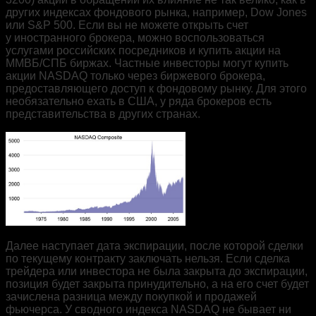
других индексах фондового рынка, например, Dow Jones
или S&P 500. Если вы не можете открыть счет
у иностранного брокера, можно воспользоваться
услугами российских посредников и купить акции на
ММВБ/СПБ биржах. Частные инвесторы могут купить
акции NASDAQ только через биржевого брокера,
предоставляющего доступ к фондовому рынку. Для этого
необязательно ехать в США, у ряда брокеров есть
представительства в других странах.
Далее наступает дата экспирации, после которой сделки
по текущему контракту заключать нельзя. Если сделка
трейдера или инвестора не была закрыта до экспирации,
позиция будет закрыта принудительно, а на его счет будет
зачислена разница между покупкой и продажей
фьючерса. У сводного индекса NASDAQ не бывает ни