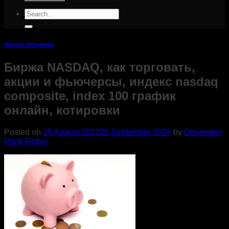
Search
for:
Форекс Обучение
Биржа NASDAQ, как торговать,
акции и фьючерсы, индекс nasdaq
composite, index 100 график
онлайн, котировки
Posted on
15 August 2022
25 September 2024
by
Developer
Rank Robin