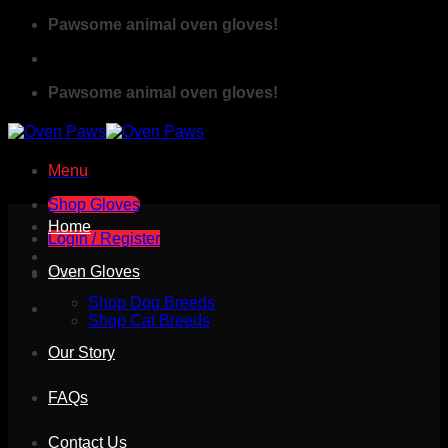
Skip
Pawsome animal oven gloves!
to
content
Pawsome animal oven gloves!
Menu
Shop Gloves
Home
Login / Register
Oven Gloves
Cart
Shop Dog Breeds
Shop Cat Breeds
Our Story
FAQs
Contact Us