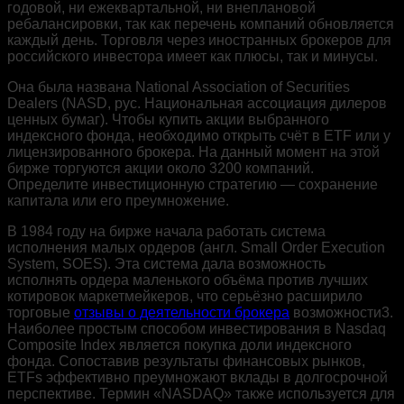
годовой, ни ежеквартальной, ни внеплановой
ребалансировки, так как перечень компаний обновляется
каждый день. Торговля через иностранных брокеров для
российского инвестора имеет как плюсы, так и минусы.
Она была названа National Association of Securities
Dealers (NASD, рус. Национальная ассоциация дилеров
ценных бумаг). Чтобы купить акции выбранного
индексного фонда, необходимо открыть счёт в ETF или у
лицензированного брокера. На данный момент на этой
бирже торгуются акции около 3200 компаний.
Определите инвестиционную стратегию — сохранение
капитала или его преумножение.
В 1984 году на бирже начала работать система
исполнения малых ордеров (англ. Small Order Execution
System, SOES). Эта система дала возможность
исполнять ордера маленького объёма против лучших
котировок маркетмейкеров, что серьёзно расширило
торговые
отзывы о деятельности брокера
возможности3.
Наиболее простым способом инвестирования в Nasdaq
Composite Index является покупка доли индексного
фонда. Сопоставив результаты финансовых рынков,
ETFs эффективно преумножают вклады в долгосрочной
перспективе. Термин «NASDAQ» также используется для